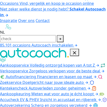
Occasions
Vind, vergelijk en koop je occasion online
Niet zeker welke dienst je nodig hebt?
Schakel Autocoach
in
Inspiratie
Over ons
Contact
NL
85.101
occasions
Autocoach inschakelen
Aankoopservice
Volledig ontzorgd kopen van A tot Z
Verkoopservice
Zorgeloos verkopen voor de beste deal
Autofinanciering
Financieren en leasen op maat
Zoekservice
Doelgericht naar jouw ideale auto
Kentekencheck
Autoverleden zonder geheimen
Aankoopkeuring
Weten wat voor auto je écht koopt
Accucheck EV & PHEV
Inzicht in accustaat en rijbereik
Autoverzekering
Scherp en zorgeloos verzekerd