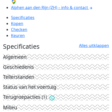
Alphen aan den Rijn (ZH) – info & contact
Specificaties
Kopen
Checken
Keuren
Specificaties
Alles uitklappen
Algemeen
Geschiedenis
Tellerstanden
Status van het voertuig
Terugroepacties
(1)
Milieu