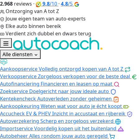
2.968
reviews
·
9,8
/10
·
4,8
/5
Ontzorging van A tot Z
Jouw eigen team van auto-experts
Elke auto binnen bereik
Verdient zich dubbel en dwars terug
Alle diensten
Aankoopservice
Volledig ontzorgd kopen van A tot Z
Verkoopservice
Zorgeloos verkopen voor de beste deal
Autofinanciering
Financieren en leasen op maat
Zoekservice
Doelgericht naar jouw ideale auto
Kentekencheck
Autoverleden zonder geheimen
Aankoopkeuring
Weten wat voor auto je écht koopt
Accucheck EV & PHEV
Inzicht in accustaat en rijbereik
Autoverzekering
Scherp en zorgeloos verzekerd
Importservice
Voordelig kopen uit het buitenland
Autobeheer
Alles rondom jouw auto geregeld