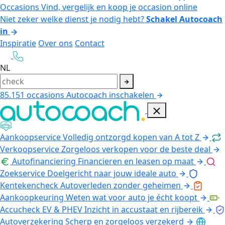
Occasions
Vind, vergelijk en koop je occasion online
Niet zeker welke dienst je nodig hebt?
Schakel Autocoach
in
Inspiratie
Over ons
Contact
NL
85.151
occasions
Autocoach inschakelen
Aankoopservice
Volledig ontzorgd kopen van A tot Z
Verkoopservice
Zorgeloos verkopen voor de beste deal
Autofinanciering
Financieren en leasen op maat
Zoekservice
Doelgericht naar jouw ideale auto
Kentekencheck
Autoverleden zonder geheimen
Aankoopkeuring
Weten wat voor auto je écht koopt
Accucheck EV & PHEV
Inzicht in accustaat en rijbereik
Autoverzekering
Scherp en zorgeloos verzekerd