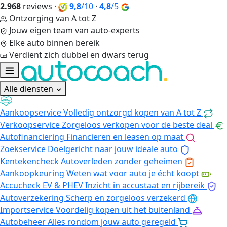
2.968
reviews
·
9,8
/10
·
4,8
/5
Ontzorging van A tot Z
Jouw eigen team van auto-experts
Elke auto binnen bereik
Verdient zich dubbel en dwars terug
Alle diensten
Aankoopservice
Volledig ontzorgd kopen van A tot Z
Verkoopservice
Zorgeloos verkopen voor de beste deal
Autofinanciering
Financieren en leasen op maat
Zoekservice
Doelgericht naar jouw ideale auto
Kentekencheck
Autoverleden zonder geheimen
Aankoopkeuring
Weten wat voor auto je écht koopt
Accucheck EV & PHEV
Inzicht in accustaat en rijbereik
Autoverzekering
Scherp en zorgeloos verzekerd
Importservice
Voordelig kopen uit het buitenland
Autobeheer
Alles rondom jouw auto geregeld