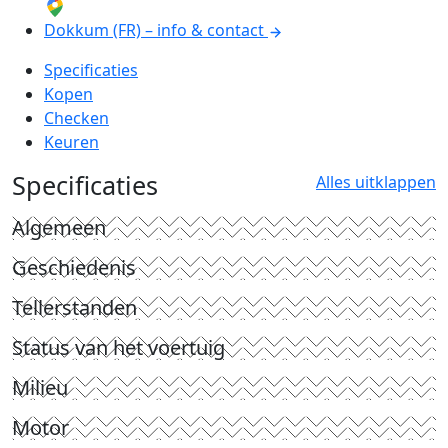
Dokkum (FR) – info & contact
Specificaties
Kopen
Checken
Keuren
Specificaties
Alles uitklappen
Algemeen
Geschiedenis
Tellerstanden
Status van het voertuig
Milieu
Motor