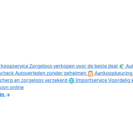
rkoopservice
Zorgeloos verkopen voor de beste deal
Aut
ncheck
Autoverleden zonder geheimen
Aankoopkeuring
cherp en zorgeloos verzekerd
Importservice
Voordelig 
sion online
in