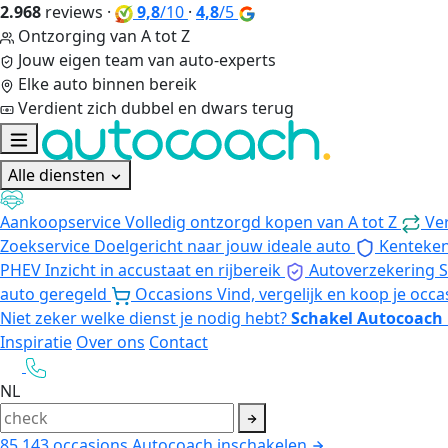
2.968
reviews
·
9,8
/10
·
4,8
/5
Ontzorging van A tot Z
Jouw eigen team van auto-experts
Elke auto binnen bereik
Verdient zich dubbel en dwars terug
Alle diensten
Aankoopservice
Volledig ontzorgd kopen van A tot Z
Ve
Zoekservice
Doelgericht naar jouw ideale auto
Kenteke
PHEV
Inzicht in accustaat en rijbereik
Autoverzekering
S
auto geregeld
Occasions
Vind, vergelijk en koop je occa
Niet zeker welke dienst je nodig hebt?
Schakel Autocoach 
Inspiratie
Over ons
Contact
NL
85.143
occasions
Autocoach inschakelen