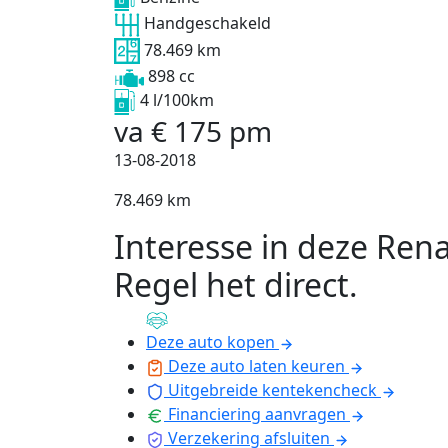
Handgeschakeld
78.469 km
898 cc
4 l/100km
va
€
175
pm
13-08-2018
78.469 km
Interesse in deze Rena
Regel het direct
.
Deze auto kopen
Deze auto laten keuren
Uitgebreide kentekencheck
Financiering aanvragen
Verzekering afsluiten