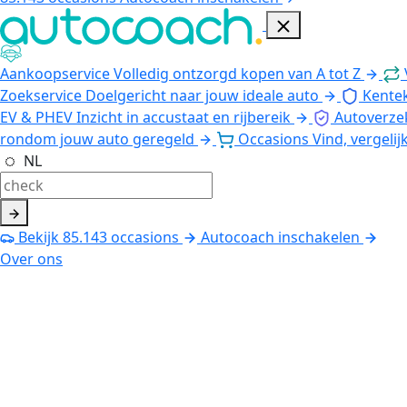
Aankoopservice
Volledig ontzorgd kopen van A tot Z
Zoekservice
Doelgericht naar jouw ideale auto
Kente
EV & PHEV
Inzicht in accustaat en rijbereik
Autoverze
rondom jouw auto geregeld
Occasions
Vind, vergelij
NL
Bekijk
85.143
occasions
Autocoach inschakelen
Over ons