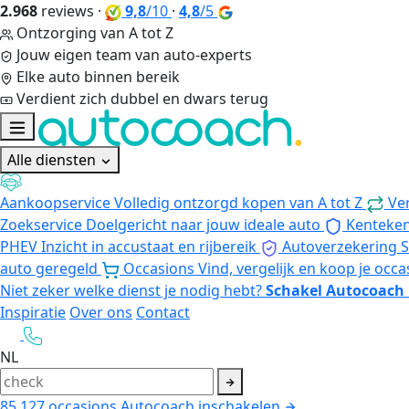
2.968
reviews
·
9,8
/10
·
4,8
/5
Ontzorging van A tot Z
Jouw eigen team van auto-experts
Elke auto binnen bereik
Verdient zich dubbel en dwars terug
Alle diensten
Aankoopservice
Volledig ontzorgd kopen van A tot Z
Ve
Zoekservice
Doelgericht naar jouw ideale auto
Kenteke
PHEV
Inzicht in accustaat en rijbereik
Autoverzekering
S
auto geregeld
Occasions
Vind, vergelijk en koop je occa
Niet zeker welke dienst je nodig hebt?
Schakel Autocoach 
Inspiratie
Over ons
Contact
NL
85.127
occasions
Autocoach inschakelen