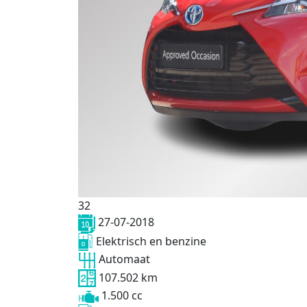
32
27-07-2018
Elektrisch en benzine
Automaat
107.502 km
1.500 cc