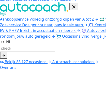
Aankoopservice
Volledig ontzorgd kopen van A tot Z
Zoekservice
Doelgericht naar jouw ideale auto
Kente
EV & PHEV
Inzicht in accustaat en rijbereik
Autoverze
rondom jouw auto geregeld
Occasions
Vind, vergelij
NL
Bekijk
85.127
occasions
Autocoach inschakelen
Over ons