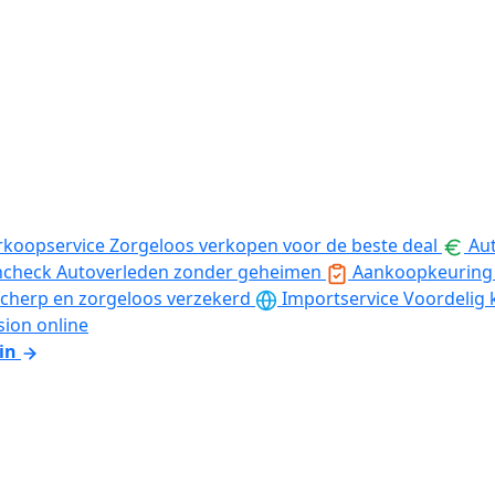
rkoopservice
Zorgeloos verkopen voor de beste deal
Aut
ncheck
Autoverleden zonder geheimen
Aankoopkeuring
cherp en zorgeloos verzekerd
Importservice
Voordelig 
sion online
in