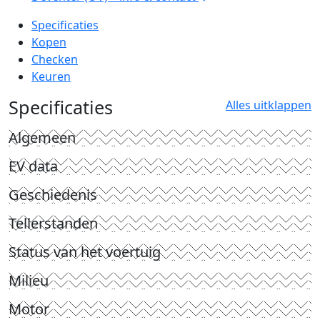
Specificaties
Kopen
Checken
Keuren
Specificaties
Alles uitklappen
Algemeen
EV data
Geschiedenis
Tellerstanden
Status van het voertuig
Milieu
Motor