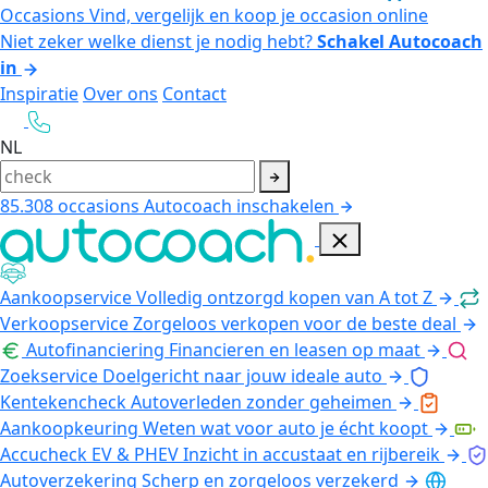
Occasions
Vind, vergelijk en koop je occasion online
Niet zeker welke dienst je nodig hebt?
Schakel Autocoach
in
Inspiratie
Over ons
Contact
NL
85.308
occasions
Autocoach inschakelen
Aankoopservice
Volledig ontzorgd kopen van A tot Z
Verkoopservice
Zorgeloos verkopen voor de beste deal
Autofinanciering
Financieren en leasen op maat
Zoekservice
Doelgericht naar jouw ideale auto
Kentekencheck
Autoverleden zonder geheimen
Aankoopkeuring
Weten wat voor auto je écht koopt
Accucheck EV & PHEV
Inzicht in accustaat en rijbereik
Autoverzekering
Scherp en zorgeloos verzekerd