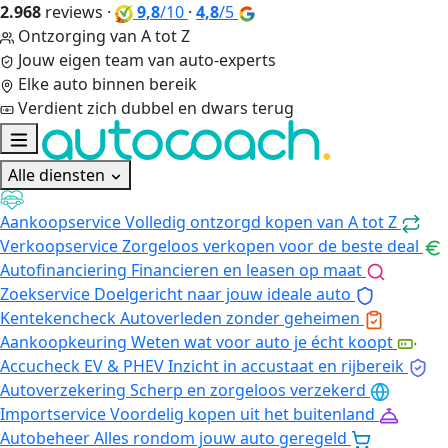
2.968
reviews
·
9,8
/10
·
4,8
/5
Ontzorging van A tot Z
Jouw eigen team van auto-experts
Elke auto binnen bereik
Verdient zich dubbel en dwars terug
Alle diensten
Aankoopservice
Volledig ontzorgd kopen van A tot Z
Verkoopservice
Zorgeloos verkopen voor de beste deal
Autofinanciering
Financieren en leasen op maat
Zoekservice
Doelgericht naar jouw ideale auto
Kentekencheck
Autoverleden zonder geheimen
Aankoopkeuring
Weten wat voor auto je écht koopt
Accucheck EV & PHEV
Inzicht in accustaat en rijbereik
Autoverzekering
Scherp en zorgeloos verzekerd
Importservice
Voordelig kopen uit het buitenland
Autobeheer
Alles rondom jouw auto geregeld