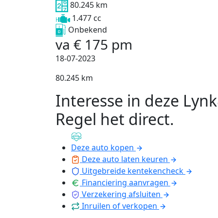
80.245 km
1.477 cc
Onbekend
va
€
175
pm
18-07-2023
80.245 km
Interesse in deze Lyn
Regel het direct
.
Deze auto kopen
Deze auto laten keuren
Uitgebreide kentekencheck
Financiering aanvragen
Verzekering afsluiten
Inruilen of verkopen