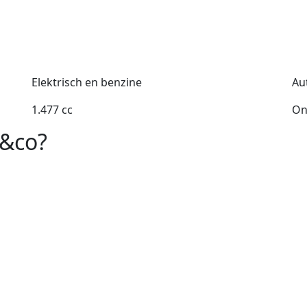
Elektrisch en benzine
Au
1.477 cc
On
k&co?