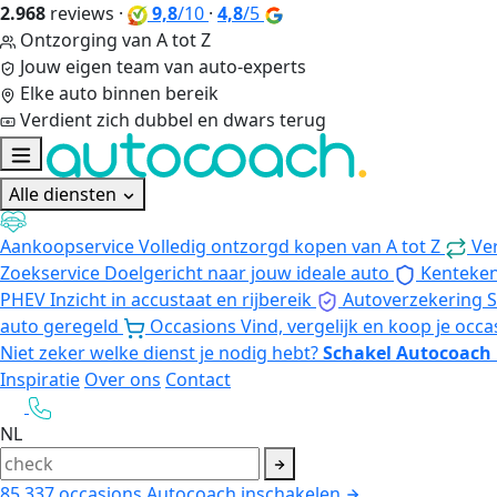
2.968
reviews
·
9,8
/10
·
4,8
/5
Ontzorging van A tot Z
Jouw eigen team van auto-experts
Elke auto binnen bereik
Verdient zich dubbel en dwars terug
Alle diensten
Aankoopservice
Volledig ontzorgd kopen van A tot Z
Ve
Zoekservice
Doelgericht naar jouw ideale auto
Kenteke
PHEV
Inzicht in accustaat en rijbereik
Autoverzekering
S
auto geregeld
Occasions
Vind, vergelijk en koop je occa
Niet zeker welke dienst je nodig hebt?
Schakel Autocoach 
Inspiratie
Over ons
Contact
NL
85.337
occasions
Autocoach inschakelen