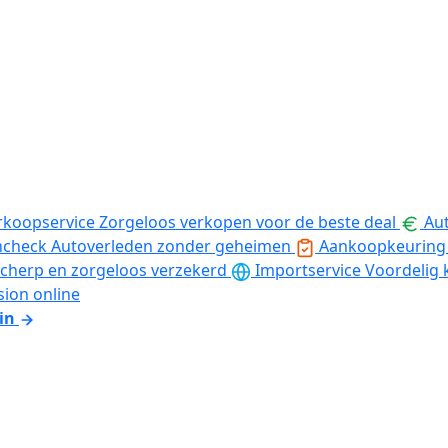
rkoopservice
Zorgeloos verkopen voor de beste deal
Aut
ncheck
Autoverleden zonder geheimen
Aankoopkeuring
cherp en zorgeloos verzekerd
Importservice
Voordelig 
sion online
in