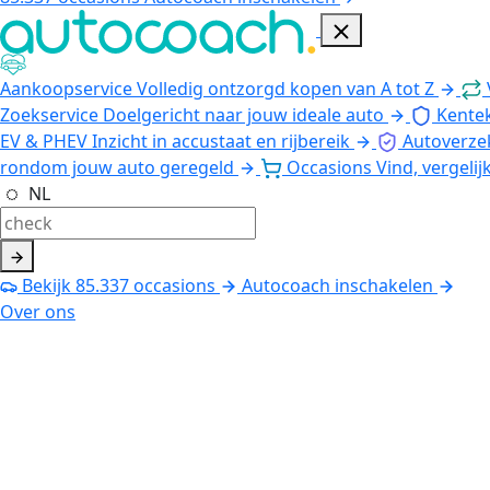
Aankoopservice
Volledig ontzorgd kopen van A tot Z
Zoekservice
Doelgericht naar jouw ideale auto
Kente
EV & PHEV
Inzicht in accustaat en rijbereik
Autoverze
rondom jouw auto geregeld
Occasions
Vind, vergelij
NL
Bekijk
85.337
occasions
Autocoach inschakelen
Over ons