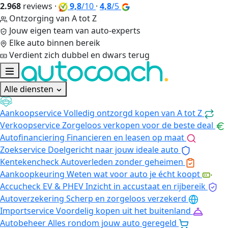
2.968
reviews
·
9,8
/10
·
4,8
/5
Ontzorging van A tot Z
Jouw eigen team van auto-experts
Elke auto binnen bereik
Verdient zich dubbel en dwars terug
Alle diensten
Aankoopservice
Volledig ontzorgd kopen van A tot Z
Verkoopservice
Zorgeloos verkopen voor de beste deal
Autofinanciering
Financieren en leasen op maat
Zoekservice
Doelgericht naar jouw ideale auto
Kentekencheck
Autoverleden zonder geheimen
Aankoopkeuring
Weten wat voor auto je écht koopt
Accucheck EV & PHEV
Inzicht in accustaat en rijbereik
Autoverzekering
Scherp en zorgeloos verzekerd
Importservice
Voordelig kopen uit het buitenland
Autobeheer
Alles rondom jouw auto geregeld