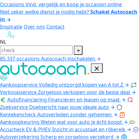
Occasions
Vind, vergelijk en koop je occasion online
Niet zeker welke dienst je nodig hebt?
Schakel Autocoach
in
Inspiratie
Over ons
Contact
NL
85.337
occasions
Autocoach inschakelen
Aankoopservice
Volledig ontzorgd kopen van A tot Z
Verkoopservice
Zorgeloos verkopen voor de beste deal
Autofinanciering
Financieren en leasen op maat
Zoekservice
Doelgericht naar jouw ideale auto
Kentekencheck
Autoverleden zonder geheimen
Aankoopkeuring
Weten wat voor auto je écht koopt
Accucheck EV & PHEV
Inzicht in accustaat en rijbereik
Autoverzekering
Scherp en zorgeloos verzekerd