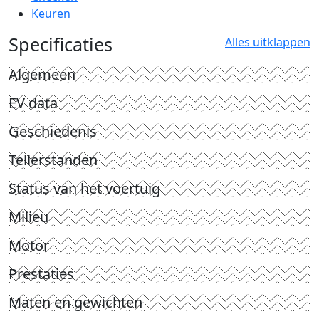
Keuren
Specificaties
Alles uitklappen
Algemeen
EV data
Geschiedenis
Tellerstanden
Status van het voertuig
Milieu
Motor
Prestaties
Maten en gewichten