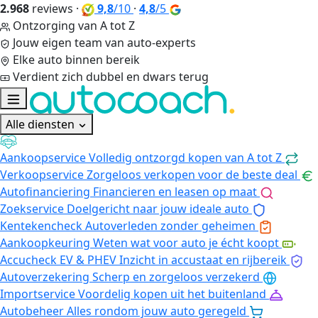
2.968
reviews
·
9,8
/10
·
4,8
/5
Ontzorging van A tot Z
Jouw eigen team van auto-experts
Elke auto binnen bereik
Verdient zich dubbel en dwars terug
Alle diensten
Aankoopservice
Volledig ontzorgd kopen van A tot Z
Verkoopservice
Zorgeloos verkopen voor de beste deal
Autofinanciering
Financieren en leasen op maat
Zoekservice
Doelgericht naar jouw ideale auto
Kentekencheck
Autoverleden zonder geheimen
Aankoopkeuring
Weten wat voor auto je écht koopt
Accucheck EV & PHEV
Inzicht in accustaat en rijbereik
Autoverzekering
Scherp en zorgeloos verzekerd
Importservice
Voordelig kopen uit het buitenland
Autobeheer
Alles rondom jouw auto geregeld