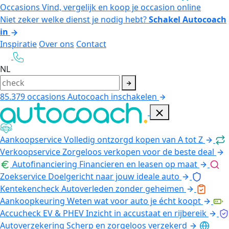
Occasions
Vind, vergelijk en koop je occasion online
Niet zeker welke dienst je nodig hebt?
Schakel Autocoach
in
Inspiratie
Over ons
Contact
NL
85.379
occasions
Autocoach inschakelen
Aankoopservice
Volledig ontzorgd kopen van A tot Z
Verkoopservice
Zorgeloos verkopen voor de beste deal
Autofinanciering
Financieren en leasen op maat
Zoekservice
Doelgericht naar jouw ideale auto
Kentekencheck
Autoverleden zonder geheimen
Aankoopkeuring
Weten wat voor auto je écht koopt
Accucheck EV & PHEV
Inzicht in accustaat en rijbereik
Autoverzekering
Scherp en zorgeloos verzekerd