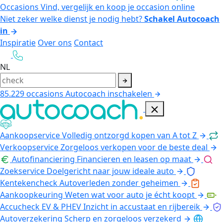
Occasions
Vind, vergelijk en koop je occasion online
Niet zeker welke dienst je nodig hebt?
Schakel Autocoach
in
Inspiratie
Over ons
Contact
NL
85.229
occasions
Autocoach inschakelen
Aankoopservice
Volledig ontzorgd kopen van A tot Z
Verkoopservice
Zorgeloos verkopen voor de beste deal
Autofinanciering
Financieren en leasen op maat
Zoekservice
Doelgericht naar jouw ideale auto
Kentekencheck
Autoverleden zonder geheimen
Aankoopkeuring
Weten wat voor auto je écht koopt
Accucheck EV & PHEV
Inzicht in accustaat en rijbereik
Autoverzekering
Scherp en zorgeloos verzekerd