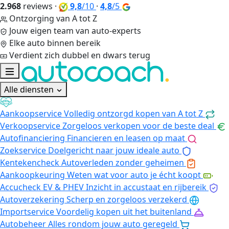
2.968
reviews
·
9,8
/10
·
4,8
/5
Ontzorging van A tot Z
Jouw eigen team van auto-experts
Elke auto binnen bereik
Verdient zich dubbel en dwars terug
Alle diensten
Aankoopservice
Volledig ontzorgd kopen van A tot Z
Verkoopservice
Zorgeloos verkopen voor de beste deal
Autofinanciering
Financieren en leasen op maat
Zoekservice
Doelgericht naar jouw ideale auto
Kentekencheck
Autoverleden zonder geheimen
Aankoopkeuring
Weten wat voor auto je écht koopt
Accucheck EV & PHEV
Inzicht in accustaat en rijbereik
Autoverzekering
Scherp en zorgeloos verzekerd
Importservice
Voordelig kopen uit het buitenland
Autobeheer
Alles rondom jouw auto geregeld