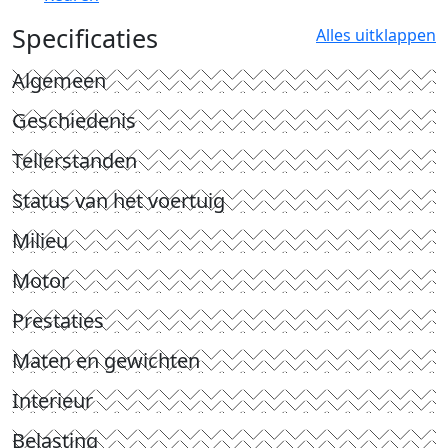
Specificaties
Alles uitklappen
Algemeen
Geschiedenis
Tellerstanden
Status van het voertuig
Milieu
Motor
Prestaties
Maten en gewichten
Interieur
Belasting