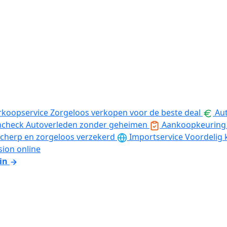
rkoopservice
Zorgeloos verkopen voor de beste deal
Aut
ncheck
Autoverleden zonder geheimen
Aankoopkeuring
cherp en zorgeloos verzekerd
Importservice
Voordelig 
sion online
in