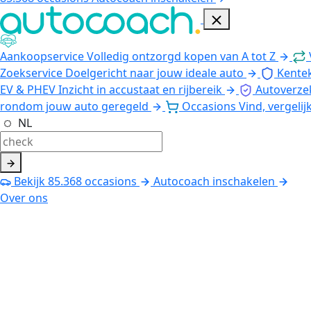
Aankoopservice
Volledig ontzorgd kopen van A tot Z
Zoekservice
Doelgericht naar jouw ideale auto
Kente
EV & PHEV
Inzicht in accustaat en rijbereik
Autoverze
rondom jouw auto geregeld
Occasions
Vind, vergelij
NL
Bekijk
85.368
occasions
Autocoach inschakelen
Over ons