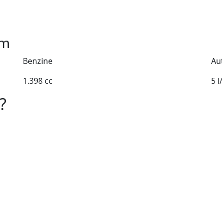
m
Benzine
Au
1.398 cc
5 
?