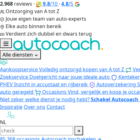
2.968
reviews
·
9,8
/10
·
4,8
/5
Ontzorging van A tot Z
Jouw eigen team van auto-experts
Elke auto binnen bereik
Verdient zich dubbel en dwars terug
Alle diensten
Aankoopservice
Volledig ontzorgd kopen van A tot Z
Ve
Zoekservice
Doelgericht naar jouw ideale auto
Kenteke
PHEV
Inzicht in accustaat en rijbereik
Autoverzekering
S
auto geregeld
Occasions
Vind, vergelijk en koop je occa
Niet zeker welke dienst je nodig hebt?
Schakel Autocoach 
Inspiratie
Over ons
Contact
NL
85.368
occasions
Autocoach inschakelen