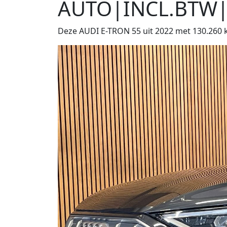
AUTO|INCL.BTW|
Deze AUDI E-TRON 55 uit 2022 met 130.260 km 