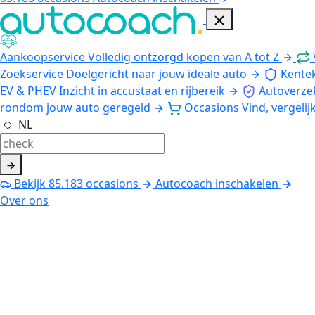
Aankoopservice
Volledig ontzorgd kopen van A tot Z
Zoekservice
Doelgericht naar jouw ideale auto
Kente
EV & PHEV
Inzicht in accustaat en rijbereik
Autoverze
rondom jouw auto geregeld
Occasions
Vind, vergelij
NL
Bekijk
85.183
occasions
Autocoach inschakelen
Over ons