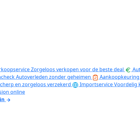
rkoopservice
Zorgeloos verkopen voor de beste deal
Aut
ncheck
Autoverleden zonder geheimen
Aankoopkeuring
cherp en zorgeloos verzekerd
Importservice
Voordelig 
sion online
in