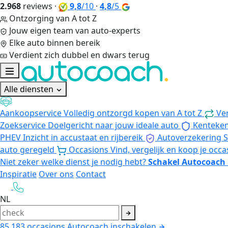
2.968
reviews
·
9,8
/10
·
4,8
/5
Ontzorging van A tot Z
Jouw eigen team van auto-experts
Elke auto binnen bereik
Verdient zich dubbel en dwars terug
Alle diensten
Aankoopservice
Volledig ontzorgd kopen van A tot Z
Ve
Zoekservice
Doelgericht naar jouw ideale auto
Kenteke
PHEV
Inzicht in accustaat en rijbereik
Autoverzekering
S
auto geregeld
Occasions
Vind, vergelijk en koop je occa
Niet zeker welke dienst je nodig hebt?
Schakel Autocoach 
Inspiratie
Over ons
Contact
NL
85.183
occasions
Autocoach inschakelen