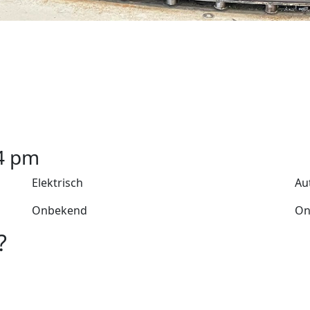
4
pm
Elektrisch
Au
Onbekend
On
?