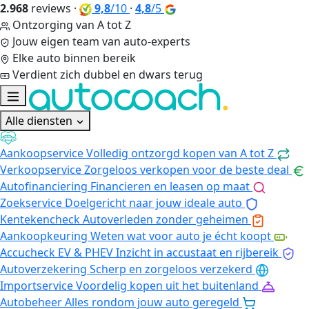
2.968
reviews
·
9,8
/10
·
4,8
/5
Ontzorging van A tot Z
Jouw eigen team van auto-experts
Elke auto binnen bereik
Verdient zich dubbel en dwars terug
Alle diensten
Aankoopservice
Volledig ontzorgd kopen van A tot Z
Verkoopservice
Zorgeloos verkopen voor de beste deal
Autofinanciering
Financieren en leasen op maat
Zoekservice
Doelgericht naar jouw ideale auto
Kentekencheck
Autoverleden zonder geheimen
Aankoopkeuring
Weten wat voor auto je écht koopt
Accucheck EV & PHEV
Inzicht in accustaat en rijbereik
Autoverzekering
Scherp en zorgeloos verzekerd
Importservice
Voordelig kopen uit het buitenland
Autobeheer
Alles rondom jouw auto geregeld