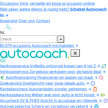
Occasions
Vind, vergelijk en koop je occasion online
Niet zeker welke dienst je nodig hebt?
Schakel Autocoach
in
Inspiratie
Over ons
Contact
NL
85.079
occasions
Autocoach inschakelen
Aankoopservice
Volledig ontzorgd kopen van A tot Z
Verkoopservice
Zorgeloos verkopen voor de beste deal
Autofinanciering
Financieren en leasen op maat
Zoekservice
Doelgericht naar jouw ideale auto
Kentekencheck
Autoverleden zonder geheimen
Aankoopkeuring
Weten wat voor auto je écht koopt
Accucheck EV & PHEV
Inzicht in accustaat en rijbereik
Autoverzekering
Scherp en zorgeloos verzekerd