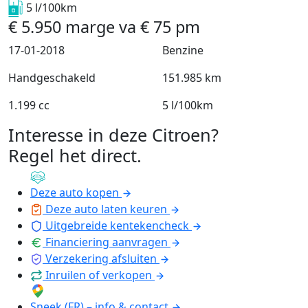
5 l/100km
€
5.950
marge
va
€
75
pm
17-01-2018
Benzine
Handgeschakeld
151.985 km
1.199 cc
5 l/100km
Interesse in deze Citroen?
Regel het direct
.
Deze auto kopen
Deze auto laten keuren
Uitgebreide kentekencheck
Financiering aanvragen
Verzekering afsluiten
Inruilen of verkopen
Sneek (FR) – info & contact