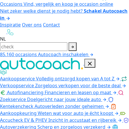
Occasions
Vind, vergelijk en koop je occasion online
Niet zeker welke dienst je nodig hebt?
Schakel Autocoach
in
Inspiratie
Over ons
Contact
NL
85.160
occasions
Autocoach inschakelen
Aankoopservice
Volledig ontzorgd kopen van A tot Z
Verkoopservice
Zorgeloos verkopen voor de beste deal
Autofinanciering
Financieren en leasen op maat
Zoekservice
Doelgericht naar jouw ideale auto
Kentekencheck
Autoverleden zonder geheimen
Aankoopkeuring
Weten wat voor auto je écht koopt
Accucheck EV & PHEV
Inzicht in accustaat en rijbereik
Autoverzekering
Scherp en zorgeloos verzekerd