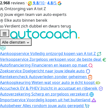
2.968
reviews
·
9,8
/10
·
4,8
/5
Ontzorging van A tot Z
Jouw eigen team van auto-experts
Elke auto binnen bereik
Verdient zich dubbel en dwars terug
Alle diensten
Aankoopservice
Volledig ontzorgd kopen van A tot Z
Verkoopservice
Zorgeloos verkopen voor de beste deal
Autofinanciering
Financieren en leasen op maat
Zoekservice
Doelgericht naar jouw ideale auto
Kentekencheck
Autoverleden zonder geheimen
Aankoopkeuring
Weten wat voor auto je écht koopt
Accucheck EV & PHEV
Inzicht in accustaat en rijbereik
Autoverzekering
Scherp en zorgeloos verzekerd
Importservice
Voordelig kopen uit het buitenland
Autobeheer
Alles rondom jouw auto geregeld