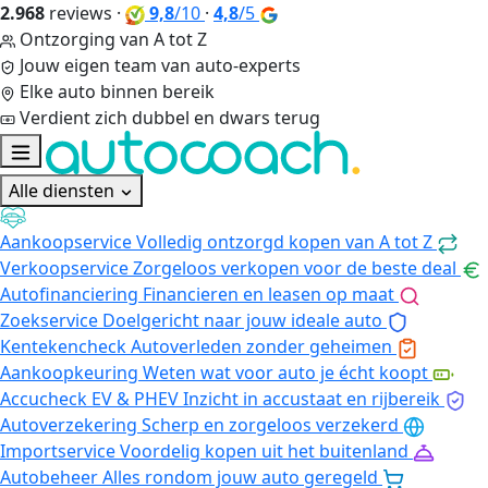
2.968
reviews
·
9,8
/10
·
4,8
/5
Ontzorging van A tot Z
Jouw eigen team van auto-experts
Elke auto binnen bereik
Verdient zich dubbel en dwars terug
Alle diensten
Aankoopservice
Volledig ontzorgd kopen van A tot Z
Verkoopservice
Zorgeloos verkopen voor de beste deal
Autofinanciering
Financieren en leasen op maat
Zoekservice
Doelgericht naar jouw ideale auto
Kentekencheck
Autoverleden zonder geheimen
Aankoopkeuring
Weten wat voor auto je écht koopt
Accucheck EV & PHEV
Inzicht in accustaat en rijbereik
Autoverzekering
Scherp en zorgeloos verzekerd
Importservice
Voordelig kopen uit het buitenland
Autobeheer
Alles rondom jouw auto geregeld