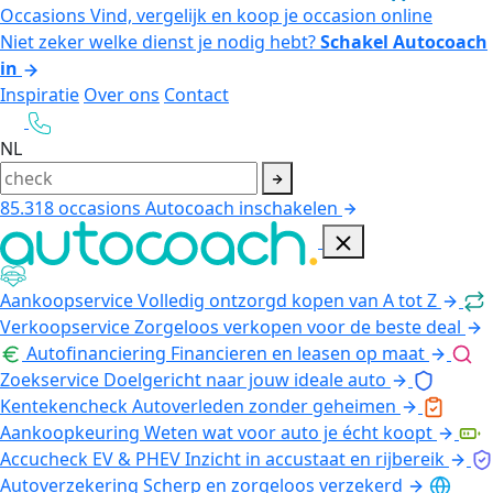
Occasions
Vind, vergelijk en koop je occasion online
Niet zeker welke dienst je nodig hebt?
Schakel Autocoach
in
Inspiratie
Over ons
Contact
NL
85.318
occasions
Autocoach inschakelen
Aankoopservice
Volledig ontzorgd kopen van A tot Z
Verkoopservice
Zorgeloos verkopen voor de beste deal
Autofinanciering
Financieren en leasen op maat
Zoekservice
Doelgericht naar jouw ideale auto
Kentekencheck
Autoverleden zonder geheimen
Aankoopkeuring
Weten wat voor auto je écht koopt
Accucheck EV & PHEV
Inzicht in accustaat en rijbereik
Autoverzekering
Scherp en zorgeloos verzekerd