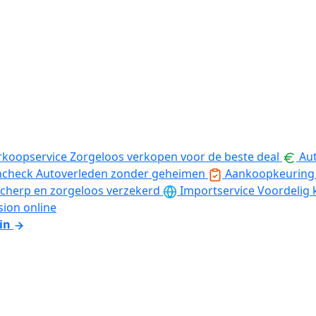
rkoopservice
Zorgeloos verkopen voor de beste deal
Aut
ncheck
Autoverleden zonder geheimen
Aankoopkeuring
cherp en zorgeloos verzekerd
Importservice
Voordelig 
sion online
in