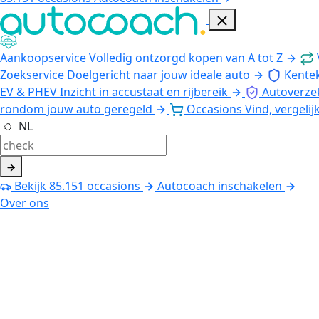
Aankoopservice
Volledig ontzorgd kopen van A tot Z
Zoekservice
Doelgericht naar jouw ideale auto
Kente
EV & PHEV
Inzicht in accustaat en rijbereik
Autoverze
rondom jouw auto geregeld
Occasions
Vind, vergelij
NL
Bekijk
85.151
occasions
Autocoach inschakelen
Over ons