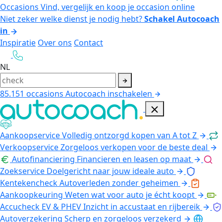
Occasions
Vind, vergelijk en koop je occasion online
Niet zeker welke dienst je nodig hebt?
Schakel Autocoach
in
Inspiratie
Over ons
Contact
NL
85.151
occasions
Autocoach inschakelen
Aankoopservice
Volledig ontzorgd kopen van A tot Z
Verkoopservice
Zorgeloos verkopen voor de beste deal
Autofinanciering
Financieren en leasen op maat
Zoekservice
Doelgericht naar jouw ideale auto
Kentekencheck
Autoverleden zonder geheimen
Aankoopkeuring
Weten wat voor auto je écht koopt
Accucheck EV & PHEV
Inzicht in accustaat en rijbereik
Autoverzekering
Scherp en zorgeloos verzekerd