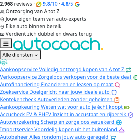
2.968
reviews
·
9,8
/10
·
4,8
/5
Ontzorging van A tot Z
Jouw eigen team van auto-experts
Elke auto binnen bereik
Verdient zich dubbel en dwars terug
Alle diensten
Aankoopservice
Volledig ontzorgd kopen van A tot Z
Verkoopservice
Zorgeloos verkopen voor de beste deal
Autofinanciering
Financieren en leasen op maat
Zoekservice
Doelgericht naar jouw ideale auto
Kentekencheck
Autoverleden zonder geheimen
Aankoopkeuring
Weten wat voor auto je écht koopt
Accucheck EV & PHEV
Inzicht in accustaat en rijbereik
Autoverzekering
Scherp en zorgeloos verzekerd
Importservice
Voordelig kopen uit het buitenland
Autobeheer
Alles rondom jouw auto geregeld