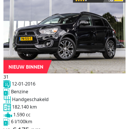
31
12-01-2016
Benzine
Handgeschakeld
182.140 km
1.590 cc
6 l/100km