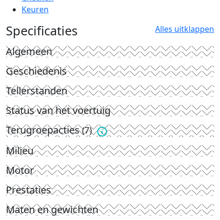
Keuren
Specificaties
Alles uitklappen
Algemeen
Geschiedenis
Tellerstanden
Status van het voertuig
Terugroepacties
(7)
Milieu
Motor
Prestaties
Maten en gewichten