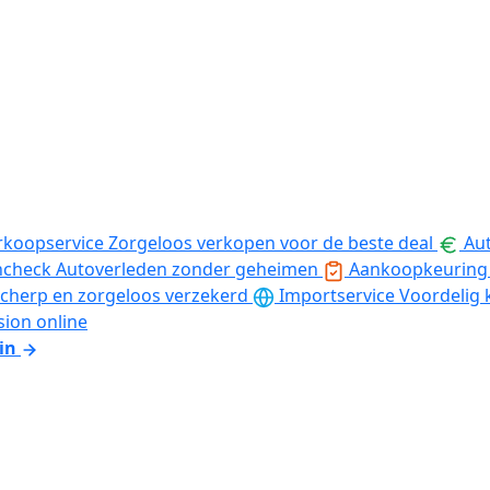
rkoopservice
Zorgeloos verkopen voor de beste deal
Aut
ncheck
Autoverleden zonder geheimen
Aankoopkeuring
cherp en zorgeloos verzekerd
Importservice
Voordelig 
sion online
in