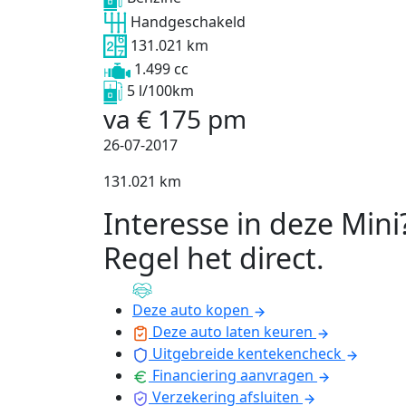
Handgeschakeld
131.021 km
1.499 cc
5 l/100km
va
€
175
pm
26-07-2017
131.021 km
Interesse in deze Mini
Regel het direct
.
Deze auto kopen
Deze auto laten keuren
Uitgebreide kentekencheck
Financiering aanvragen
Verzekering afsluiten