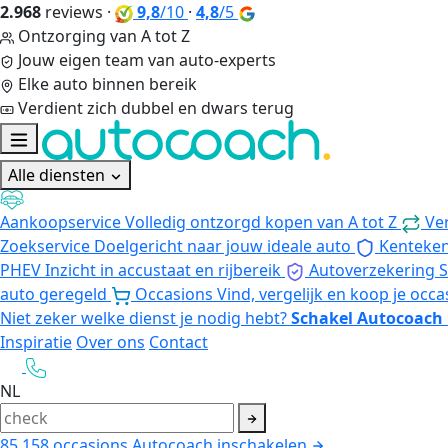
2.968
reviews
·
9,8
/10
·
4,8
/5
Ontzorging van A tot Z
Jouw eigen team van auto-experts
Elke auto binnen bereik
Verdient zich dubbel en dwars terug
Alle diensten
Aankoopservice
Volledig ontzorgd kopen van A tot Z
Ve
Zoekservice
Doelgericht naar jouw ideale auto
Kenteke
PHEV
Inzicht in accustaat en rijbereik
Autoverzekering
S
auto geregeld
Occasions
Vind, vergelijk en koop je occa
Niet zeker welke dienst je nodig hebt?
Schakel Autocoach 
Inspiratie
Over ons
Contact
NL
85.158
occasions
Autocoach inschakelen