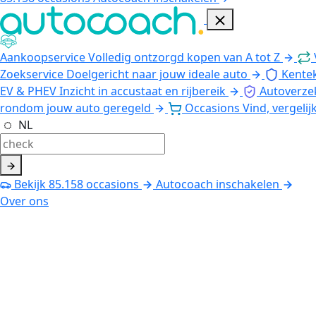
Aankoopservice
Volledig ontzorgd kopen van A tot Z
Zoekservice
Doelgericht naar jouw ideale auto
Kente
EV & PHEV
Inzicht in accustaat en rijbereik
Autoverze
rondom jouw auto geregeld
Occasions
Vind, vergelij
NL
Bekijk
85.158
occasions
Autocoach inschakelen
Over ons