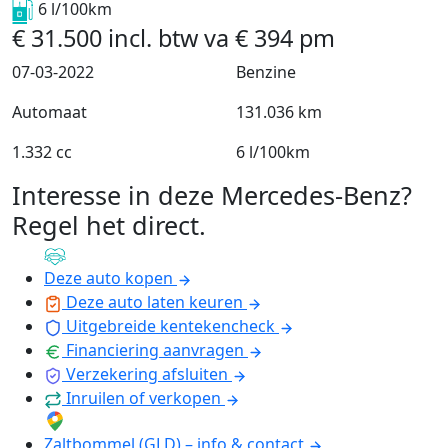
6 l/100km
€
31.500
incl. btw
va
€
394
pm
07-03-2022
Benzine
Automaat
131.036 km
1.332 cc
6 l/100km
Interesse in deze Mercedes-Benz?
Regel het direct
.
Deze auto kopen
Deze auto laten keuren
Uitgebreide kentekencheck
Financiering aanvragen
Verzekering afsluiten
Inruilen of verkopen
Zaltbommel (GLD) – info & contact