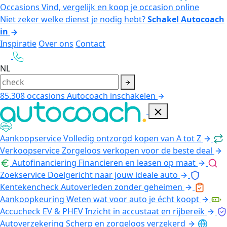
Occasions
Vind, vergelijk en koop je occasion online
Niet zeker welke dienst je nodig hebt?
Schakel Autocoach
in
Inspiratie
Over ons
Contact
NL
85.308
occasions
Autocoach inschakelen
Aankoopservice
Volledig ontzorgd kopen van A tot Z
Verkoopservice
Zorgeloos verkopen voor de beste deal
Autofinanciering
Financieren en leasen op maat
Zoekservice
Doelgericht naar jouw ideale auto
Kentekencheck
Autoverleden zonder geheimen
Aankoopkeuring
Weten wat voor auto je écht koopt
Accucheck EV & PHEV
Inzicht in accustaat en rijbereik
Autoverzekering
Scherp en zorgeloos verzekerd