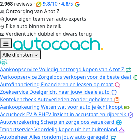
2.968
reviews
·
9,8
/10
·
4,8
/5
Ontzorging van A tot Z
Jouw eigen team van auto-experts
Elke auto binnen bereik
Verdient zich dubbel en dwars terug
Alle diensten
Aankoopservice
Volledig ontzorgd kopen van A tot Z
Verkoopservice
Zorgeloos verkopen voor de beste deal
Autofinanciering
Financieren en leasen op maat
Zoekservice
Doelgericht naar jouw ideale auto
Kentekencheck
Autoverleden zonder geheimen
Aankoopkeuring
Weten wat voor auto je écht koopt
Accucheck EV & PHEV
Inzicht in accustaat en rijbereik
Autoverzekering
Scherp en zorgeloos verzekerd
Importservice
Voordelig kopen uit het buitenland
Autobeheer
Alles rondom jouw auto geregeld