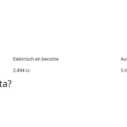
Elektrisch en benzine
Au
2.494 cc
5 
ta?