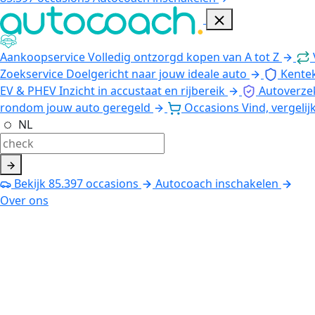
Aankoopservice
Volledig ontzorgd kopen van A tot Z
Zoekservice
Doelgericht naar jouw ideale auto
Kente
EV & PHEV
Inzicht in accustaat en rijbereik
Autoverze
rondom jouw auto geregeld
Occasions
Vind, vergelij
NL
Bekijk
85.397
occasions
Autocoach inschakelen
Over ons