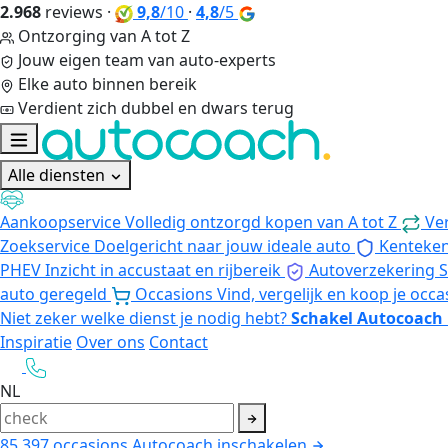
2.968
reviews
·
9,8
/10
·
4,8
/5
Ontzorging van A tot Z
Jouw eigen team van auto-experts
Elke auto binnen bereik
Verdient zich dubbel en dwars terug
Alle diensten
Aankoopservice
Volledig ontzorgd kopen van A tot Z
Ve
Zoekservice
Doelgericht naar jouw ideale auto
Kenteke
PHEV
Inzicht in accustaat en rijbereik
Autoverzekering
S
auto geregeld
Occasions
Vind, vergelijk en koop je occa
Niet zeker welke dienst je nodig hebt?
Schakel Autocoach 
Inspiratie
Over ons
Contact
NL
85.397
occasions
Autocoach inschakelen