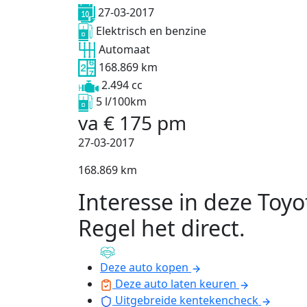
27-03-2017
Elektrisch en benzine
Automaat
168.869 km
2.494 cc
5 l/100km
va
€
175
pm
27-03-2017
168.869 km
Interesse in deze Toyo
Regel het direct
.
Deze auto kopen
Deze auto laten keuren
Uitgebreide kentekencheck