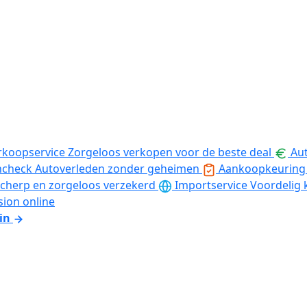
rkoopservice
Zorgeloos verkopen voor de beste deal
Aut
ncheck
Autoverleden zonder geheimen
Aankoopkeuring
cherp en zorgeloos verzekerd
Importservice
Voordelig 
sion online
in