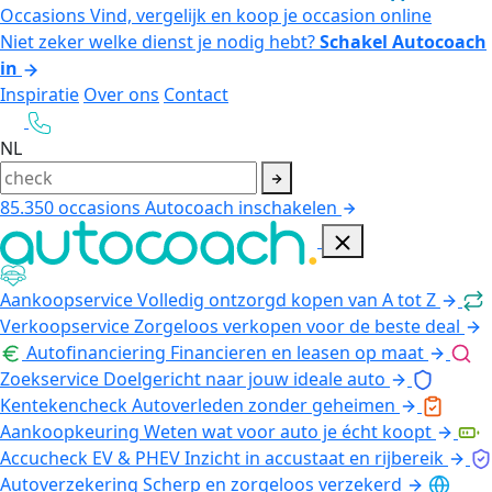
Occasions
Vind, vergelijk en koop je occasion online
Niet zeker welke dienst je nodig hebt?
Schakel Autocoach
in
Inspiratie
Over ons
Contact
NL
85.350
occasions
Autocoach inschakelen
Aankoopservice
Volledig ontzorgd kopen van A tot Z
Verkoopservice
Zorgeloos verkopen voor de beste deal
Autofinanciering
Financieren en leasen op maat
Zoekservice
Doelgericht naar jouw ideale auto
Kentekencheck
Autoverleden zonder geheimen
Aankoopkeuring
Weten wat voor auto je écht koopt
Accucheck EV & PHEV
Inzicht in accustaat en rijbereik
Autoverzekering
Scherp en zorgeloos verzekerd