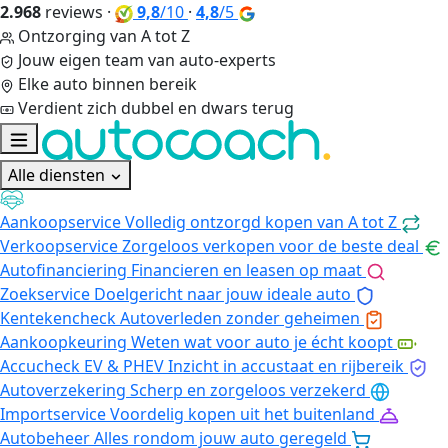
2.968
reviews
·
9,8
/10
·
4,8
/5
Ontzorging van A tot Z
Jouw eigen team van auto-experts
Elke auto binnen bereik
Verdient zich dubbel en dwars terug
Alle diensten
Aankoopservice
Volledig ontzorgd kopen van A tot Z
Verkoopservice
Zorgeloos verkopen voor de beste deal
Autofinanciering
Financieren en leasen op maat
Zoekservice
Doelgericht naar jouw ideale auto
Kentekencheck
Autoverleden zonder geheimen
Aankoopkeuring
Weten wat voor auto je écht koopt
Accucheck EV & PHEV
Inzicht in accustaat en rijbereik
Autoverzekering
Scherp en zorgeloos verzekerd
Importservice
Voordelig kopen uit het buitenland
Autobeheer
Alles rondom jouw auto geregeld