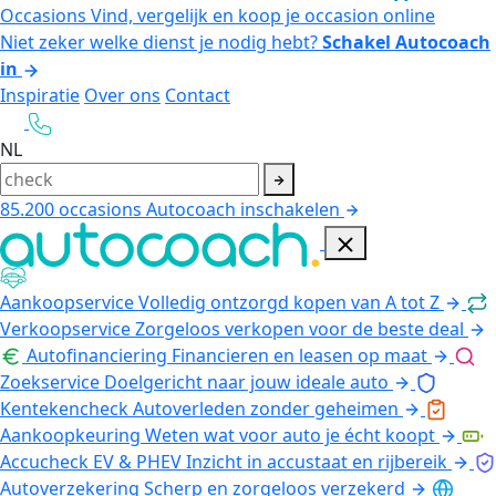
Occasions
Vind, vergelijk en koop je occasion online
Niet zeker welke dienst je nodig hebt?
Schakel Autocoach
in
Inspiratie
Over ons
Contact
NL
85.200
occasions
Autocoach inschakelen
Aankoopservice
Volledig ontzorgd kopen van A tot Z
Verkoopservice
Zorgeloos verkopen voor de beste deal
Autofinanciering
Financieren en leasen op maat
Zoekservice
Doelgericht naar jouw ideale auto
Kentekencheck
Autoverleden zonder geheimen
Aankoopkeuring
Weten wat voor auto je écht koopt
Accucheck EV & PHEV
Inzicht in accustaat en rijbereik
Autoverzekering
Scherp en zorgeloos verzekerd