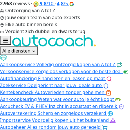
2.968
reviews
·
9,8
/10
·
4,8
/5
Ontzorging van A tot Z
Jouw eigen team van auto-experts
Elke auto binnen bereik
Verdient zich dubbel en dwars terug
Alle diensten
Aankoopservice
Volledig ontzorgd kopen van A tot Z
Verkoopservice
Zorgeloos verkopen voor de beste deal
Autofinanciering
Financieren en leasen op maat
Zoekservice
Doelgericht naar jouw ideale auto
Kentekencheck
Autoverleden zonder geheimen
Aankoopkeuring
Weten wat voor auto je écht koopt
Accucheck EV & PHEV
Inzicht in accustaat en rijbereik
Autoverzekering
Scherp en zorgeloos verzekerd
Importservice
Voordelig kopen uit het buitenland
Autobeheer
Alles rondom jouw auto geregeld