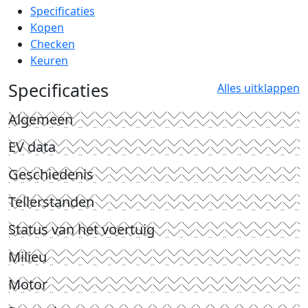
Specificaties
Kopen
Checken
Keuren
Specificaties
Alles uitklappen
Algemeen
EV data
Geschiedenis
Tellerstanden
Status van het voertuig
Milieu
Motor