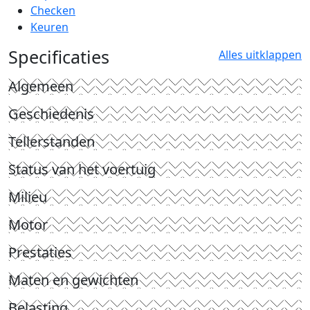
Checken
Keuren
Specificaties
Alles uitklappen
Algemeen
Geschiedenis
Tellerstanden
Status van het voertuig
Milieu
Motor
Prestaties
Maten en gewichten
Belasting