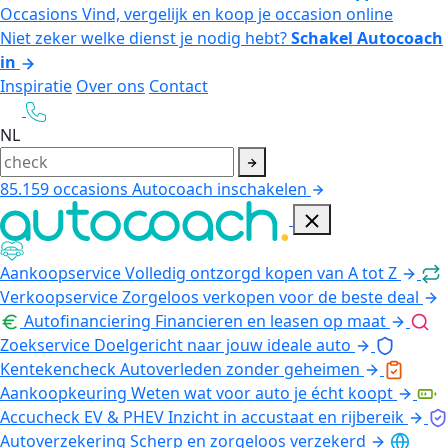
Occasions
Vind, vergelijk en koop je occasion online
Niet zeker welke dienst je nodig hebt?
Schakel Autocoach
in
Inspiratie
Over ons
Contact
NL
85.159
occasions
Autocoach inschakelen
Aankoopservice
Volledig ontzorgd kopen van A tot Z
Verkoopservice
Zorgeloos verkopen voor de beste deal
Autofinanciering
Financieren en leasen op maat
Zoekservice
Doelgericht naar jouw ideale auto
Kentekencheck
Autoverleden zonder geheimen
Aankoopkeuring
Weten wat voor auto je écht koopt
Accucheck EV & PHEV
Inzicht in accustaat en rijbereik
Autoverzekering
Scherp en zorgeloos verzekerd