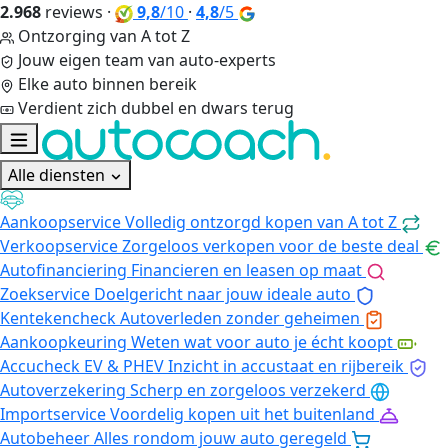
2.968
reviews
·
9,8
/10
·
4,8
/5
Ontzorging van A tot Z
Jouw eigen team van auto-experts
Elke auto binnen bereik
Verdient zich dubbel en dwars terug
Alle diensten
Aankoopservice
Volledig ontzorgd kopen van A tot Z
Verkoopservice
Zorgeloos verkopen voor de beste deal
Autofinanciering
Financieren en leasen op maat
Zoekservice
Doelgericht naar jouw ideale auto
Kentekencheck
Autoverleden zonder geheimen
Aankoopkeuring
Weten wat voor auto je écht koopt
Accucheck EV & PHEV
Inzicht in accustaat en rijbereik
Autoverzekering
Scherp en zorgeloos verzekerd
Importservice
Voordelig kopen uit het buitenland
Autobeheer
Alles rondom jouw auto geregeld