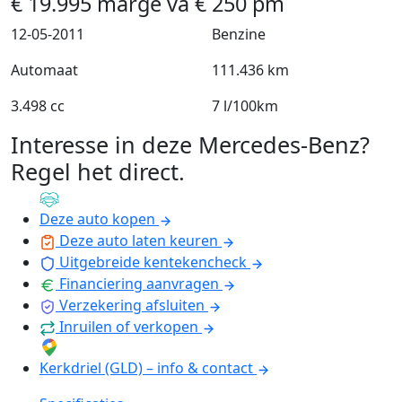
€
19.995
marge
va
€
250
pm
12-05-2011
Benzine
Automaat
111.436 km
3.498 cc
7 l/100km
Interesse in deze Mercedes-Benz?
Regel het direct
.
Deze auto kopen
Deze auto laten keuren
Uitgebreide kentekencheck
Financiering aanvragen
Verzekering afsluiten
Inruilen of verkopen
Kerkdriel (GLD) – info & contact