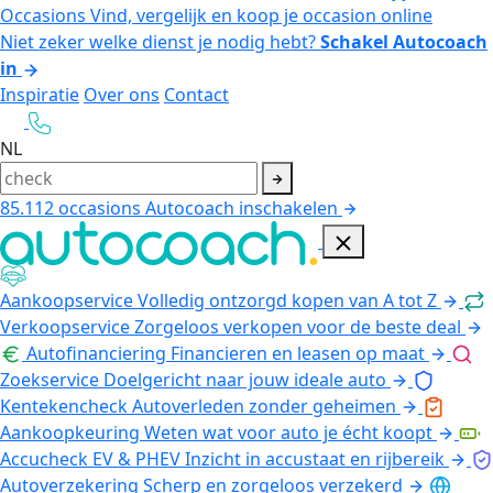
Occasions
Vind, vergelijk en koop je occasion online
Niet zeker welke dienst je nodig hebt?
Schakel Autocoach
in
Inspiratie
Over ons
Contact
NL
85.112
occasions
Autocoach inschakelen
Aankoopservice
Volledig ontzorgd kopen van A tot Z
Verkoopservice
Zorgeloos verkopen voor de beste deal
Autofinanciering
Financieren en leasen op maat
Zoekservice
Doelgericht naar jouw ideale auto
Kentekencheck
Autoverleden zonder geheimen
Aankoopkeuring
Weten wat voor auto je écht koopt
Accucheck EV & PHEV
Inzicht in accustaat en rijbereik
Autoverzekering
Scherp en zorgeloos verzekerd