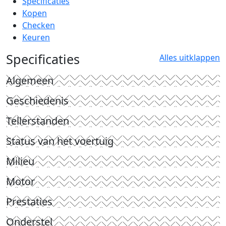
Specificaties
Kopen
Checken
Keuren
Specificaties
Alles uitklappen
Algemeen
Geschiedenis
Tellerstanden
Status van het voertuig
Milieu
Motor
Prestaties
Onderstel