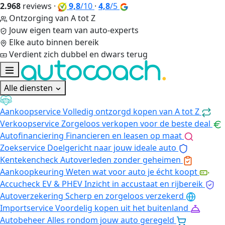
2.968
reviews
·
9,8
/10
·
4,8
/5
Ontzorging van A tot Z
Jouw eigen team van auto-experts
Elke auto binnen bereik
Verdient zich dubbel en dwars terug
Alle diensten
Aankoopservice
Volledig ontzorgd kopen van A tot Z
Verkoopservice
Zorgeloos verkopen voor de beste deal
Autofinanciering
Financieren en leasen op maat
Zoekservice
Doelgericht naar jouw ideale auto
Kentekencheck
Autoverleden zonder geheimen
Aankoopkeuring
Weten wat voor auto je écht koopt
Accucheck EV & PHEV
Inzicht in accustaat en rijbereik
Autoverzekering
Scherp en zorgeloos verzekerd
Importservice
Voordelig kopen uit het buitenland
Autobeheer
Alles rondom jouw auto geregeld