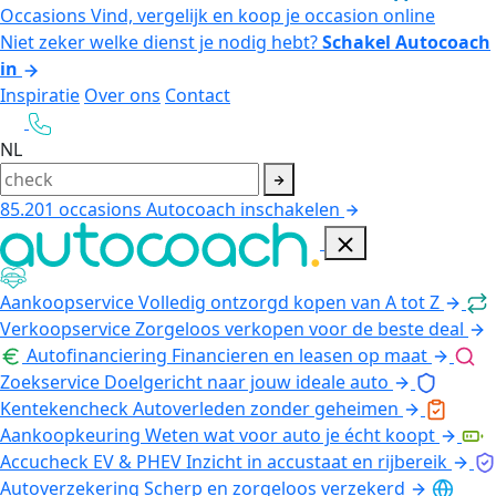
Occasions
Vind, vergelijk en koop je occasion online
Niet zeker welke dienst je nodig hebt?
Schakel Autocoach
in
Inspiratie
Over ons
Contact
NL
85.201
occasions
Autocoach inschakelen
Aankoopservice
Volledig ontzorgd kopen van A tot Z
Verkoopservice
Zorgeloos verkopen voor de beste deal
Autofinanciering
Financieren en leasen op maat
Zoekservice
Doelgericht naar jouw ideale auto
Kentekencheck
Autoverleden zonder geheimen
Aankoopkeuring
Weten wat voor auto je écht koopt
Accucheck EV & PHEV
Inzicht in accustaat en rijbereik
Autoverzekering
Scherp en zorgeloos verzekerd