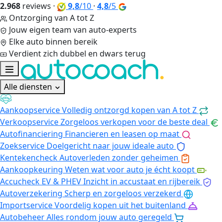
2.968
reviews
·
9,8
/10
·
4,8
/5
Ontzorging van A tot Z
Jouw eigen team van auto-experts
Elke auto binnen bereik
Verdient zich dubbel en dwars terug
Alle diensten
Aankoopservice
Volledig ontzorgd kopen van A tot Z
Verkoopservice
Zorgeloos verkopen voor de beste deal
Autofinanciering
Financieren en leasen op maat
Zoekservice
Doelgericht naar jouw ideale auto
Kentekencheck
Autoverleden zonder geheimen
Aankoopkeuring
Weten wat voor auto je écht koopt
Accucheck EV & PHEV
Inzicht in accustaat en rijbereik
Autoverzekering
Scherp en zorgeloos verzekerd
Importservice
Voordelig kopen uit het buitenland
Autobeheer
Alles rondom jouw auto geregeld