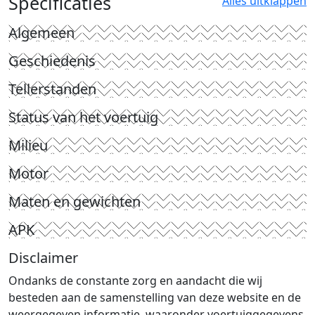
Specificaties
Alles uitklappen
Algemeen
Geschiedenis
Tellerstanden
Status van het voertuig
Milieu
Motor
Maten en gewichten
APK
Disclaimer
Ondanks de constante zorg en aandacht die wij
besteden aan de samenstelling van deze website en de
weergegeven informatie, waaronder voertuiggegevens,