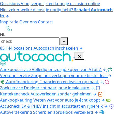
Occasions
Vind, vergelijk en koop je occasion online
Niet zeker welke dienst je nodig hebt?
Schakel Autocoach
in
Inspiratie
Over ons
Contact
NL
85.144
occasions
Autocoach inschakelen
Aankoopservice
Volledig ontzorgd kopen van A tot Z
Verkoopservice
Zorgeloos verkopen voor de beste deal
Autofinanciering
Financieren en leasen op maat
Zoekservice
Doelgericht naar jouw ideale auto
Kentekencheck
Autoverleden zonder geheimen
Aankoopkeuring
Weten wat voor auto je écht koopt
Accucheck EV & PHEV
Inzicht in accustaat en rijbereik
Autoverzekering
Scherp en zorgeloos verzekerd