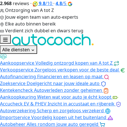
2.968
reviews
·
9,8
/10
·
4,8
/5
Ontzorging van A tot Z
Jouw eigen team van auto-experts
Elke auto binnen bereik
Verdient zich dubbel en dwars terug
Alle diensten
Aankoopservice
Volledig ontzorgd kopen van A tot Z
Verkoopservice
Zorgeloos verkopen voor de beste deal
Autofinanciering
Financieren en leasen op maat
Zoekservice
Doelgericht naar jouw ideale auto
Kentekencheck
Autoverleden zonder geheimen
Aankoopkeuring
Weten wat voor auto je écht koopt
Accucheck EV & PHEV
Inzicht in accustaat en rijbereik
Autoverzekering
Scherp en zorgeloos verzekerd
Importservice
Voordelig kopen uit het buitenland
Autobeheer
Alles rondom jouw auto geregeld