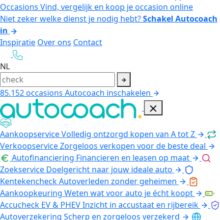
Occasions
Vind, vergelijk en koop je occasion online
Niet zeker welke dienst je nodig hebt?
Schakel Autocoach
in
Inspiratie
Over ons
Contact
NL
85.152
occasions
Autocoach inschakelen
Aankoopservice
Volledig ontzorgd kopen van A tot Z
Verkoopservice
Zorgeloos verkopen voor de beste deal
Autofinanciering
Financieren en leasen op maat
Zoekservice
Doelgericht naar jouw ideale auto
Kentekencheck
Autoverleden zonder geheimen
Aankoopkeuring
Weten wat voor auto je écht koopt
Accucheck EV & PHEV
Inzicht in accustaat en rijbereik
Autoverzekering
Scherp en zorgeloos verzekerd