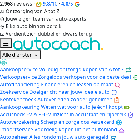
2.968
reviews
·
9,8
/10
·
4,8
/5
Ontzorging van A tot Z
Jouw eigen team van auto-experts
Elke auto binnen bereik
Verdient zich dubbel en dwars terug
Alle diensten
Aankoopservice
Volledig ontzorgd kopen van A tot Z
Verkoopservice
Zorgeloos verkopen voor de beste deal
Autofinanciering
Financieren en leasen op maat
Zoekservice
Doelgericht naar jouw ideale auto
Kentekencheck
Autoverleden zonder geheimen
Aankoopkeuring
Weten wat voor auto je écht koopt
Accucheck EV & PHEV
Inzicht in accustaat en rijbereik
Autoverzekering
Scherp en zorgeloos verzekerd
Importservice
Voordelig kopen uit het buitenland
Autobeheer
Alles rondom jouw auto geregeld