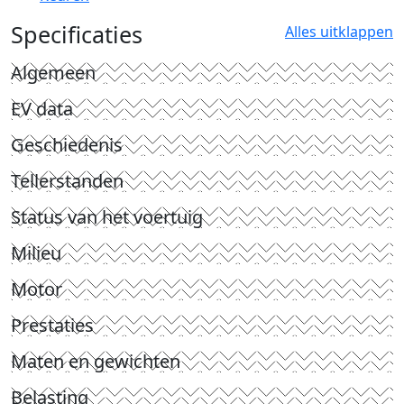
Specificaties
Alles uitklappen
Algemeen
EV data
Geschiedenis
Tellerstanden
Status van het voertuig
Milieu
Motor
Prestaties
Maten en gewichten
Belasting