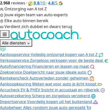
2.968
reviews
·
9,8
/10
·
4,8
/5
Ontzorging van A tot Z
Jouw eigen team van auto-experts
Elke auto binnen bereik
Verdient zich dubbel en dwars terug
Alle diensten
Aankoopservice
Volledig ontzorgd kopen van A tot Z
Verkoopservice
Zorgeloos verkopen voor de beste deal
Autofinanciering
Financieren en leasen op maat
Zoekservice
Doelgericht naar jouw ideale auto
Kentekencheck
Autoverleden zonder geheimen
Aankoopkeuring
Weten wat voor auto je écht koopt
Accucheck EV & PHEV
Inzicht in accustaat en rijbereik
Autoverzekering
Scherp en zorgeloos verzekerd
Importservice
Voordelig kopen uit het buitenland
Autobeheer
Alles rondom jouw auto geregeld