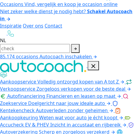
Occasions
Vind, vergelijk en koop je occasion online
Niet zeker welke dienst je nodig hebt?
Schakel Autocoach
in
Inspiratie
Over ons
Contact
NL
85.174
occasions
Autocoach inschakelen
Aankoopservice
Volledig ontzorgd kopen van A tot Z
Verkoopservice
Zorgeloos verkopen voor de beste deal
Autofinanciering
Financieren en leasen op maat
Zoekservice
Doelgericht naar jouw ideale auto
Kentekencheck
Autoverleden zonder geheimen
Aankoopkeuring
Weten wat voor auto je écht koopt
Accucheck EV & PHEV
Inzicht in accustaat en rijbereik
Autoverzekering
Scherp en zorgeloos verzekerd