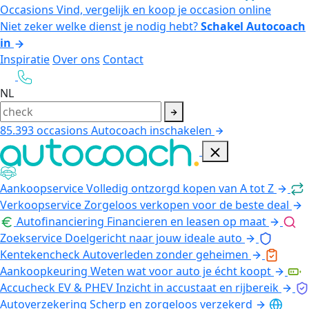
Occasions
Vind, vergelijk en koop je occasion online
Niet zeker welke dienst je nodig hebt?
Schakel Autocoach
in
Inspiratie
Over ons
Contact
NL
85.393
occasions
Autocoach inschakelen
Aankoopservice
Volledig ontzorgd kopen van A tot Z
Verkoopservice
Zorgeloos verkopen voor de beste deal
Autofinanciering
Financieren en leasen op maat
Zoekservice
Doelgericht naar jouw ideale auto
Kentekencheck
Autoverleden zonder geheimen
Aankoopkeuring
Weten wat voor auto je écht koopt
Accucheck EV & PHEV
Inzicht in accustaat en rijbereik
Autoverzekering
Scherp en zorgeloos verzekerd