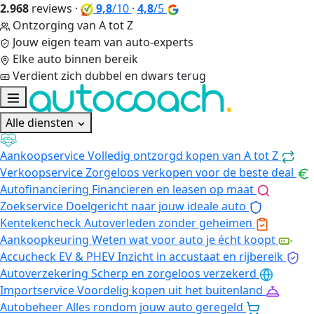
2.968
reviews
·
9,8
/10
·
4,8
/5
Ontzorging van A tot Z
Jouw eigen team van auto-experts
Elke auto binnen bereik
Verdient zich dubbel en dwars terug
Alle diensten
Aankoopservice
Volledig ontzorgd kopen van A tot Z
Verkoopservice
Zorgeloos verkopen voor de beste deal
Autofinanciering
Financieren en leasen op maat
Zoekservice
Doelgericht naar jouw ideale auto
Kentekencheck
Autoverleden zonder geheimen
Aankoopkeuring
Weten wat voor auto je écht koopt
Accucheck EV & PHEV
Inzicht in accustaat en rijbereik
Autoverzekering
Scherp en zorgeloos verzekerd
Importservice
Voordelig kopen uit het buitenland
Autobeheer
Alles rondom jouw auto geregeld