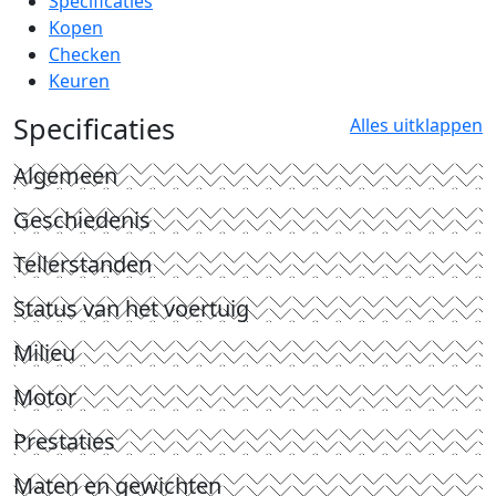
Specificaties
Kopen
Checken
Keuren
Specificaties
Alles uitklappen
Algemeen
Geschiedenis
Tellerstanden
Status van het voertuig
Milieu
Motor
Prestaties
Maten en gewichten