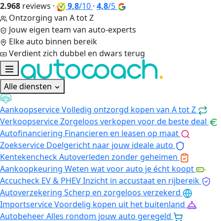
2.968
reviews
·
9,8
/10
·
4,8
/5
Ontzorging van A tot Z
Jouw eigen team van auto-experts
Elke auto binnen bereik
Verdient zich dubbel en dwars terug
Alle diensten
Aankoopservice
Volledig ontzorgd kopen van A tot Z
Verkoopservice
Zorgeloos verkopen voor de beste deal
Autofinanciering
Financieren en leasen op maat
Zoekservice
Doelgericht naar jouw ideale auto
Kentekencheck
Autoverleden zonder geheimen
Aankoopkeuring
Weten wat voor auto je écht koopt
Accucheck EV & PHEV
Inzicht in accustaat en rijbereik
Autoverzekering
Scherp en zorgeloos verzekerd
Importservice
Voordelig kopen uit het buitenland
Autobeheer
Alles rondom jouw auto geregeld