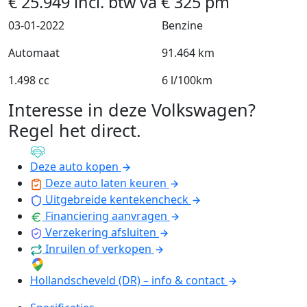
€
25.949
incl. btw
va
€
325
pm
03-01-2022
Benzine
Automaat
91.464 km
1.498 cc
6 l/100km
Interesse in deze Volkswagen?
Regel het direct
.
Deze auto kopen
Deze auto laten keuren
Uitgebreide kentekencheck
Financiering aanvragen
Verzekering afsluiten
Inruilen of verkopen
Hollandscheveld (DR) – info & contact