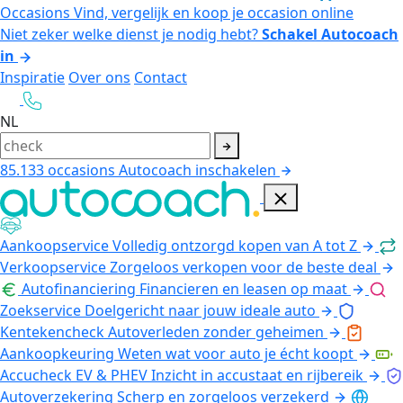
Occasions
Vind, vergelijk en koop je occasion online
Niet zeker welke dienst je nodig hebt?
Schakel Autocoach
in
Inspiratie
Over ons
Contact
NL
85.133
occasions
Autocoach inschakelen
Aankoopservice
Volledig ontzorgd kopen van A tot Z
Verkoopservice
Zorgeloos verkopen voor de beste deal
Autofinanciering
Financieren en leasen op maat
Zoekservice
Doelgericht naar jouw ideale auto
Kentekencheck
Autoverleden zonder geheimen
Aankoopkeuring
Weten wat voor auto je écht koopt
Accucheck EV & PHEV
Inzicht in accustaat en rijbereik
Autoverzekering
Scherp en zorgeloos verzekerd