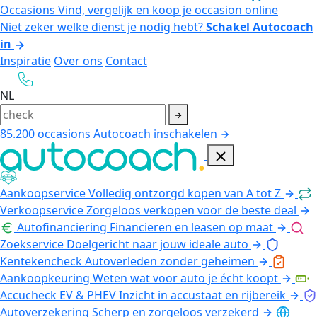
Occasions
Vind, vergelijk en koop je occasion online
Niet zeker welke dienst je nodig hebt?
Schakel Autocoach
in
Inspiratie
Over ons
Contact
NL
85.200
occasions
Autocoach inschakelen
Aankoopservice
Volledig ontzorgd kopen van A tot Z
Verkoopservice
Zorgeloos verkopen voor de beste deal
Autofinanciering
Financieren en leasen op maat
Zoekservice
Doelgericht naar jouw ideale auto
Kentekencheck
Autoverleden zonder geheimen
Aankoopkeuring
Weten wat voor auto je écht koopt
Accucheck EV & PHEV
Inzicht in accustaat en rijbereik
Autoverzekering
Scherp en zorgeloos verzekerd