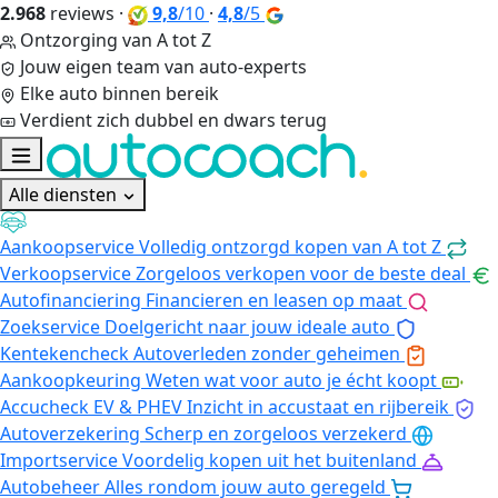
2.968
reviews
·
9,8
/10
·
4,8
/5
Ontzorging van A tot Z
Jouw eigen team van auto-experts
Elke auto binnen bereik
Verdient zich dubbel en dwars terug
Alle diensten
Aankoopservice
Volledig ontzorgd kopen van A tot Z
Verkoopservice
Zorgeloos verkopen voor de beste deal
Autofinanciering
Financieren en leasen op maat
Zoekservice
Doelgericht naar jouw ideale auto
Kentekencheck
Autoverleden zonder geheimen
Aankoopkeuring
Weten wat voor auto je écht koopt
Accucheck EV & PHEV
Inzicht in accustaat en rijbereik
Autoverzekering
Scherp en zorgeloos verzekerd
Importservice
Voordelig kopen uit het buitenland
Autobeheer
Alles rondom jouw auto geregeld