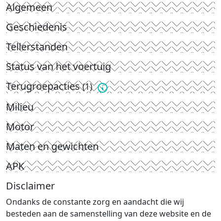
Algemeen
Geschiedenis
Tellerstanden
Status van het voertuig
Terugroepacties
(1)
Milieu
Motor
Maten en gewichten
APK
Disclaimer
Ondanks de constante zorg en aandacht die wij
besteden aan de samenstelling van deze website en de