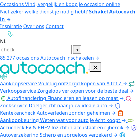
Occasions
Vind, vergelijk en koop je occasion online
Niet zeker welke dienst je nodig hebt?
Schakel Autocoach
in
Inspiratie
Over ons
Contact
NL
85.277
occasions
Autocoach inschakelen
Aankoopservice
Volledig ontzorgd kopen van A tot Z
Verkoopservice
Zorgeloos verkopen voor de beste deal
Autofinanciering
Financieren en leasen op maat
Zoekservice
Doelgericht naar jouw ideale auto
Kentekencheck
Autoverleden zonder geheimen
Aankoopkeuring
Weten wat voor auto je écht koopt
Accucheck EV & PHEV
Inzicht in accustaat en rijbereik
Autoverzekering
Scherp en zorgeloos verzekerd