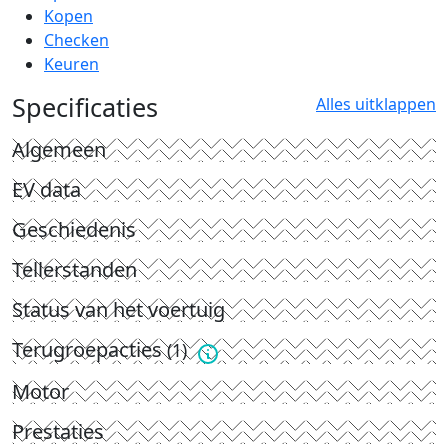
Kopen
Checken
Keuren
Specificaties
Alles uitklappen
Algemeen
EV data
Geschiedenis
Tellerstanden
Status van het voertuig
Terugroepacties
(1)
Motor
Prestaties