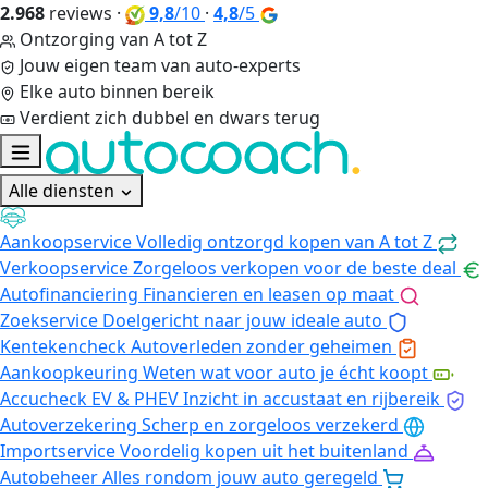
2.968
reviews
·
9,8
/10
·
4,8
/5
Ontzorging van A tot Z
Jouw eigen team van auto-experts
Elke auto binnen bereik
Verdient zich dubbel en dwars terug
Alle diensten
Aankoopservice
Volledig ontzorgd kopen van A tot Z
Verkoopservice
Zorgeloos verkopen voor de beste deal
Autofinanciering
Financieren en leasen op maat
Zoekservice
Doelgericht naar jouw ideale auto
Kentekencheck
Autoverleden zonder geheimen
Aankoopkeuring
Weten wat voor auto je écht koopt
Accucheck EV & PHEV
Inzicht in accustaat en rijbereik
Autoverzekering
Scherp en zorgeloos verzekerd
Importservice
Voordelig kopen uit het buitenland
Autobeheer
Alles rondom jouw auto geregeld