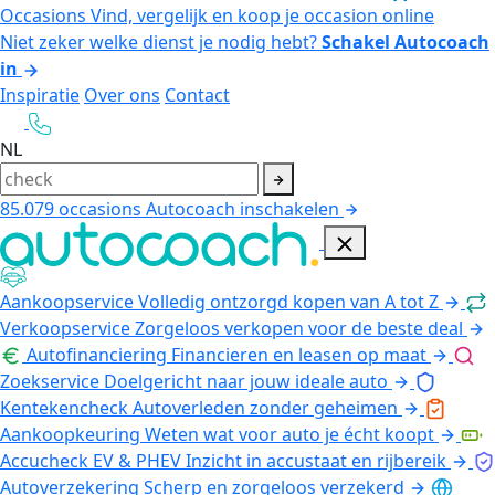
Occasions
Vind, vergelijk en koop je occasion online
Niet zeker welke dienst je nodig hebt?
Schakel Autocoach
in
Inspiratie
Over ons
Contact
NL
85.079
occasions
Autocoach inschakelen
Aankoopservice
Volledig ontzorgd kopen van A tot Z
Verkoopservice
Zorgeloos verkopen voor de beste deal
Autofinanciering
Financieren en leasen op maat
Zoekservice
Doelgericht naar jouw ideale auto
Kentekencheck
Autoverleden zonder geheimen
Aankoopkeuring
Weten wat voor auto je écht koopt
Accucheck EV & PHEV
Inzicht in accustaat en rijbereik
Autoverzekering
Scherp en zorgeloos verzekerd