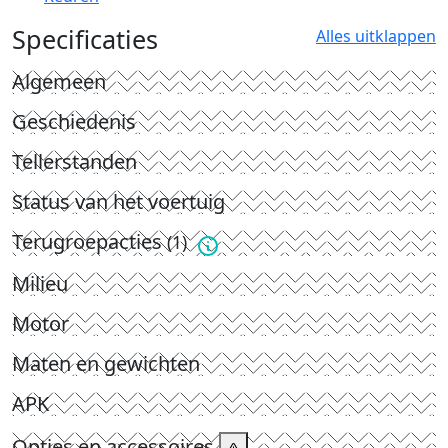
Specificaties
Alles uitklappen
Algemeen
Geschiedenis
Tellerstanden
Status van het voertuig
Terugroepacties
(1)
Milieu
Motor
Maten en gewichten
APK
Opties en accessoires