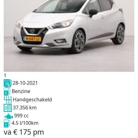
1
28-10-2021
Benzine
Handgeschakeld
37.356 km
999 cc
4.5 l/100km
va
€
175
pm