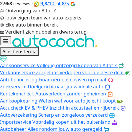
2.968
reviews
·
9,8
/10
·
4,8
/5
Ontzorging van A tot Z
Jouw eigen team van auto-experts
Elke auto binnen bereik
Verdient zich dubbel en dwars terug
Alle diensten
Aankoopservice
Volledig ontzorgd kopen van A tot Z
Verkoopservice
Zorgeloos verkopen voor de beste deal
Autofinanciering
Financieren en leasen op maat
Zoekservice
Doelgericht naar jouw ideale auto
Kentekencheck
Autoverleden zonder geheimen
Aankoopkeuring
Weten wat voor auto je écht koopt
Accucheck EV & PHEV
Inzicht in accustaat en rijbereik
Autoverzekering
Scherp en zorgeloos verzekerd
Importservice
Voordelig kopen uit het buitenland
Autobeheer
Alles rondom jouw auto geregeld