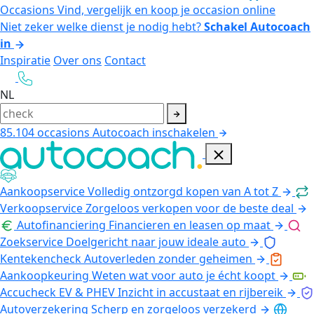
Occasions
Vind, vergelijk en koop je occasion online
Niet zeker welke dienst je nodig hebt?
Schakel Autocoach
in
Inspiratie
Over ons
Contact
NL
85.104
occasions
Autocoach inschakelen
Aankoopservice
Volledig ontzorgd kopen van A tot Z
Verkoopservice
Zorgeloos verkopen voor de beste deal
Autofinanciering
Financieren en leasen op maat
Zoekservice
Doelgericht naar jouw ideale auto
Kentekencheck
Autoverleden zonder geheimen
Aankoopkeuring
Weten wat voor auto je écht koopt
Accucheck EV & PHEV
Inzicht in accustaat en rijbereik
Autoverzekering
Scherp en zorgeloos verzekerd