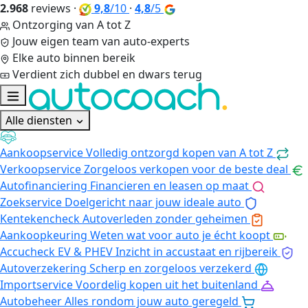
2.968
reviews
·
9,8
/10
·
4,8
/5
Ontzorging van A tot Z
Jouw eigen team van auto-experts
Elke auto binnen bereik
Verdient zich dubbel en dwars terug
Alle diensten
Aankoopservice
Volledig ontzorgd kopen van A tot Z
Verkoopservice
Zorgeloos verkopen voor de beste deal
Autofinanciering
Financieren en leasen op maat
Zoekservice
Doelgericht naar jouw ideale auto
Kentekencheck
Autoverleden zonder geheimen
Aankoopkeuring
Weten wat voor auto je écht koopt
Accucheck EV & PHEV
Inzicht in accustaat en rijbereik
Autoverzekering
Scherp en zorgeloos verzekerd
Importservice
Voordelig kopen uit het buitenland
Autobeheer
Alles rondom jouw auto geregeld