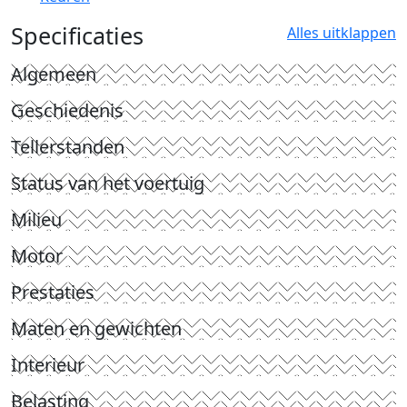
Specificaties
Alles uitklappen
Algemeen
Geschiedenis
Tellerstanden
Status van het voertuig
Milieu
Motor
Prestaties
Maten en gewichten
Interieur
Belasting