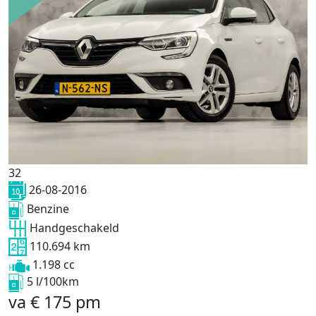
32
26-08-2016
Benzine
Handgeschakeld
110.694 km
1.198 cc
5 l/100km
va
€
175
pm