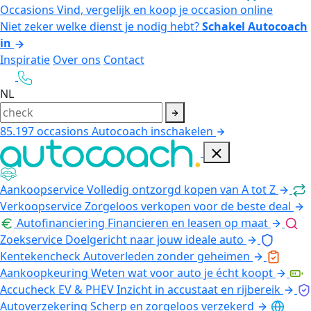
Occasions
Vind, vergelijk en koop je occasion online
Niet zeker welke dienst je nodig hebt?
Schakel Autocoach
in
Inspiratie
Over ons
Contact
NL
85.197
occasions
Autocoach inschakelen
Aankoopservice
Volledig ontzorgd kopen van A tot Z
Verkoopservice
Zorgeloos verkopen voor de beste deal
Autofinanciering
Financieren en leasen op maat
Zoekservice
Doelgericht naar jouw ideale auto
Kentekencheck
Autoverleden zonder geheimen
Aankoopkeuring
Weten wat voor auto je écht koopt
Accucheck EV & PHEV
Inzicht in accustaat en rijbereik
Autoverzekering
Scherp en zorgeloos verzekerd