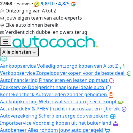
2.968
reviews
·
9,8
/10
·
4,8
/5
Ontzorging van A tot Z
Jouw eigen team van auto-experts
Elke auto binnen bereik
Verdient zich dubbel en dwars terug
Alle diensten
Aankoopservice
Volledig ontzorgd kopen van A tot Z
Verkoopservice
Zorgeloos verkopen voor de beste deal
Autofinanciering
Financieren en leasen op maat
Zoekservice
Doelgericht naar jouw ideale auto
Kentekencheck
Autoverleden zonder geheimen
Aankoopkeuring
Weten wat voor auto je écht koopt
Accucheck EV & PHEV
Inzicht in accustaat en rijbereik
Autoverzekering
Scherp en zorgeloos verzekerd
Importservice
Voordelig kopen uit het buitenland
Autobeheer
Alles rondom jouw auto geregeld