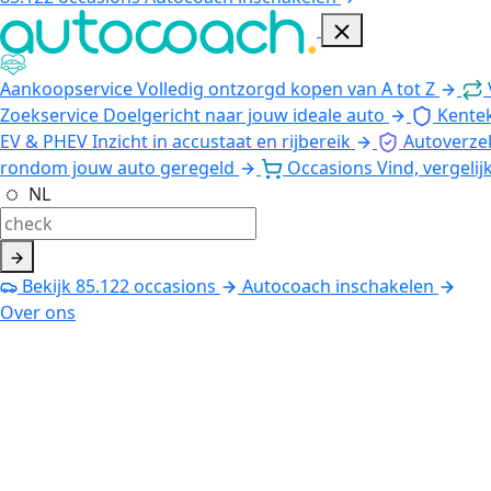
Aankoopservice
Volledig ontzorgd kopen van A tot Z
Zoekservice
Doelgericht naar jouw ideale auto
Kente
EV & PHEV
Inzicht in accustaat en rijbereik
Autoverze
rondom jouw auto geregeld
Occasions
Vind, vergelij
NL
Bekijk
85.122
occasions
Autocoach inschakelen
Over ons