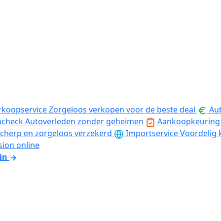
rkoopservice
Zorgeloos verkopen voor de beste deal
Aut
ncheck
Autoverleden zonder geheimen
Aankoopkeuring
cherp en zorgeloos verzekerd
Importservice
Voordelig 
sion online
in