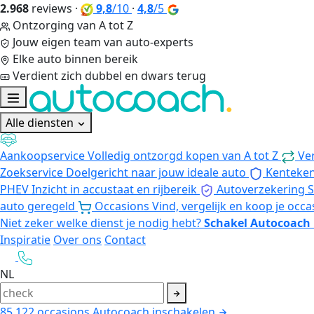
2.968
reviews
·
9,8
/10
·
4,8
/5
Ontzorging van A tot Z
Jouw eigen team van auto-experts
Elke auto binnen bereik
Verdient zich dubbel en dwars terug
Alle diensten
Aankoopservice
Volledig ontzorgd kopen van A tot Z
Ve
Zoekservice
Doelgericht naar jouw ideale auto
Kenteke
PHEV
Inzicht in accustaat en rijbereik
Autoverzekering
S
auto geregeld
Occasions
Vind, vergelijk en koop je occa
Niet zeker welke dienst je nodig hebt?
Schakel Autocoach 
Inspiratie
Over ons
Contact
NL
85.122
occasions
Autocoach inschakelen