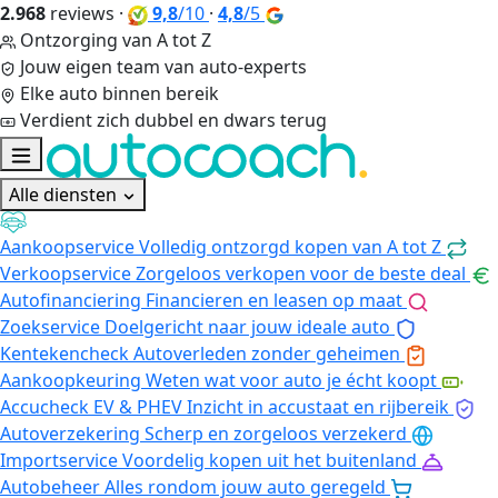
2.968
reviews
·
9,8
/10
·
4,8
/5
Ontzorging van A tot Z
Jouw eigen team van auto-experts
Elke auto binnen bereik
Verdient zich dubbel en dwars terug
Alle diensten
Aankoopservice
Volledig ontzorgd kopen van A tot Z
Verkoopservice
Zorgeloos verkopen voor de beste deal
Autofinanciering
Financieren en leasen op maat
Zoekservice
Doelgericht naar jouw ideale auto
Kentekencheck
Autoverleden zonder geheimen
Aankoopkeuring
Weten wat voor auto je écht koopt
Accucheck EV & PHEV
Inzicht in accustaat en rijbereik
Autoverzekering
Scherp en zorgeloos verzekerd
Importservice
Voordelig kopen uit het buitenland
Autobeheer
Alles rondom jouw auto geregeld