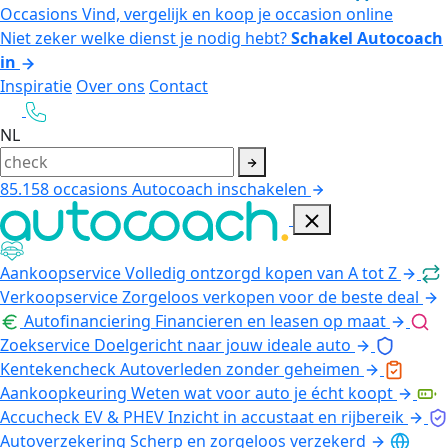
Occasions
Vind, vergelijk en koop je occasion online
Niet zeker welke dienst je nodig hebt?
Schakel Autocoach
in
Inspiratie
Over ons
Contact
NL
85.158
occasions
Autocoach inschakelen
Aankoopservice
Volledig ontzorgd kopen van A tot Z
Verkoopservice
Zorgeloos verkopen voor de beste deal
Autofinanciering
Financieren en leasen op maat
Zoekservice
Doelgericht naar jouw ideale auto
Kentekencheck
Autoverleden zonder geheimen
Aankoopkeuring
Weten wat voor auto je écht koopt
Accucheck EV & PHEV
Inzicht in accustaat en rijbereik
Autoverzekering
Scherp en zorgeloos verzekerd