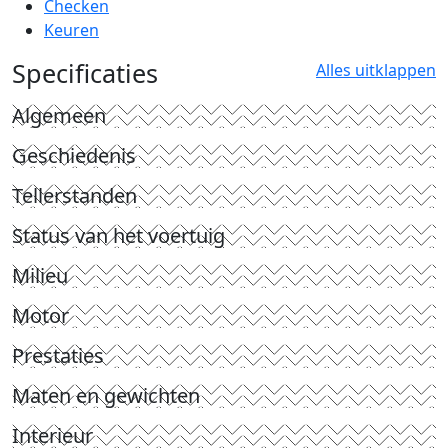
Checken
Keuren
Specificaties
Alles uitklappen
Algemeen
Geschiedenis
Tellerstanden
Status van het voertuig
Milieu
Motor
Prestaties
Maten en gewichten
Interieur