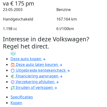
va
€
175
pm
23-05-2003
Benzine
Handgeschakeld
167.164 km
1.198 cc
6 l/100km
Interesse in deze Volkswagen?
Regel het direct
.
Deze auto kopen
Deze auto laten keuren
Uitgebreide kentekencheck
Financiering aanvragen
Verzekering afsluiten
Inruilen of verkopen
Specificaties
Kopen