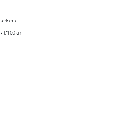
bekend
77 l/100km