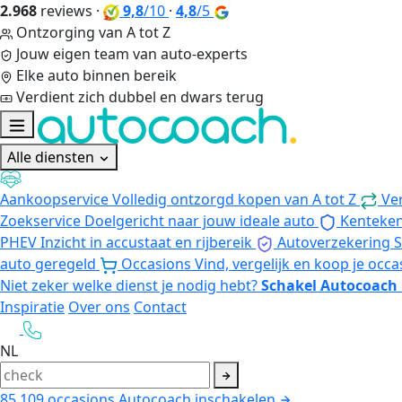
2.968
reviews
·
9,8
/10
·
4,8
/5
Ontzorging van A tot Z
Jouw eigen team van auto-experts
Elke auto binnen bereik
Verdient zich dubbel en dwars terug
Alle diensten
Aankoopservice
Volledig ontzorgd kopen van A tot Z
Ve
Zoekservice
Doelgericht naar jouw ideale auto
Kenteke
PHEV
Inzicht in accustaat en rijbereik
Autoverzekering
S
auto geregeld
Occasions
Vind, vergelijk en koop je occa
Niet zeker welke dienst je nodig hebt?
Schakel Autocoach 
Inspiratie
Over ons
Contact
NL
85.109
occasions
Autocoach inschakelen