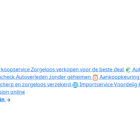
rkoopservice
Zorgeloos verkopen voor de beste deal
Aut
ncheck
Autoverleden zonder geheimen
Aankoopkeuring
cherp en zorgeloos verzekerd
Importservice
Voordelig 
sion online
in