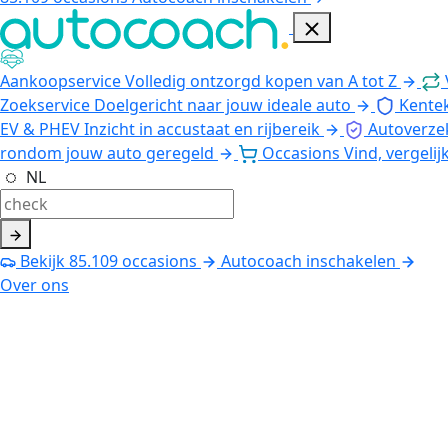
Aankoopservice
Volledig ontzorgd kopen van A tot Z
Zoekservice
Doelgericht naar jouw ideale auto
Kente
EV & PHEV
Inzicht in accustaat en rijbereik
Autoverze
rondom jouw auto geregeld
Occasions
Vind, vergelij
NL
Bekijk
85.109
occasions
Autocoach inschakelen
Over ons