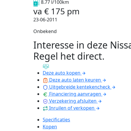
8.77 l/100km
va
€
175
pm
23-06-2011
Onbekend
Interesse in deze Niss
Regel het direct
.
Deze auto kopen
Deze auto laten keuren
Uitgebreide kentekencheck
Financiering aanvragen
Verzekering afsluiten
Inruilen of verkopen
Specificaties
Kopen