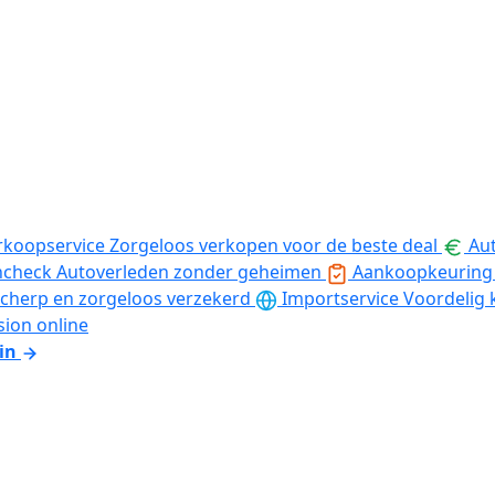
rkoopservice
Zorgeloos verkopen voor de beste deal
Aut
ncheck
Autoverleden zonder geheimen
Aankoopkeuring
cherp en zorgeloos verzekerd
Importservice
Voordelig 
sion online
in