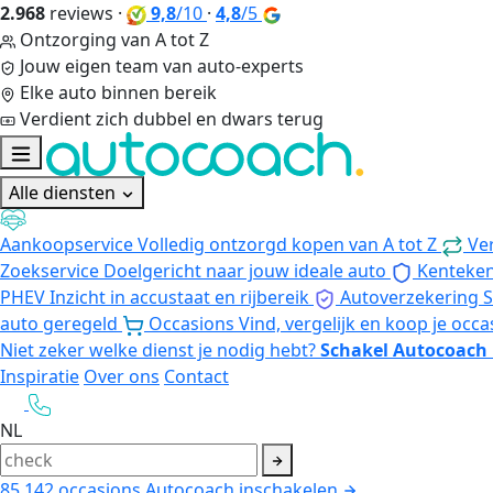
2.968
reviews
·
9,8
/10
·
4,8
/5
Ontzorging van A tot Z
Jouw eigen team van auto-experts
Elke auto binnen bereik
Verdient zich dubbel en dwars terug
Alle diensten
Aankoopservice
Volledig ontzorgd kopen van A tot Z
Ve
Zoekservice
Doelgericht naar jouw ideale auto
Kenteke
PHEV
Inzicht in accustaat en rijbereik
Autoverzekering
S
auto geregeld
Occasions
Vind, vergelijk en koop je occa
Niet zeker welke dienst je nodig hebt?
Schakel Autocoach 
Inspiratie
Over ons
Contact
NL
85.142
occasions
Autocoach inschakelen