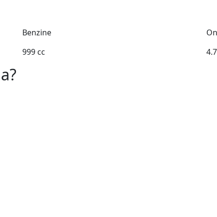
Benzine
On
999 cc
4.
da?