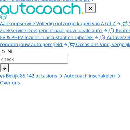
Aankoopservice
Volledig ontzorgd kopen van A tot Z
Zoekservice
Doelgericht naar jouw ideale auto
Kente
EV & PHEV
Inzicht in accustaat en rijbereik
Autoverze
rondom jouw auto geregeld
Occasions
Vind, vergelij
NL
Bekijk
85.142
occasions
Autocoach inschakelen
Over ons