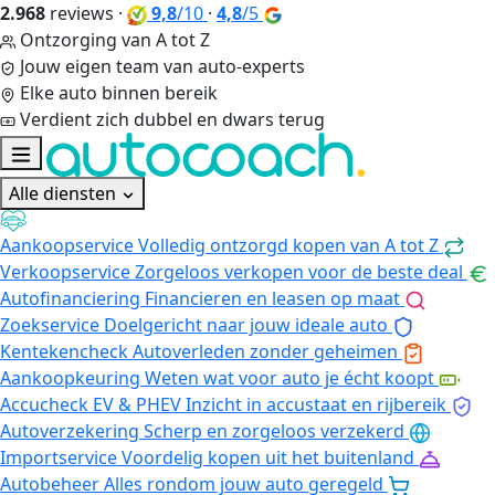
2.968
reviews
·
9,8
/10
·
4,8
/5
Ontzorging van A tot Z
Jouw eigen team van auto-experts
Elke auto binnen bereik
Verdient zich dubbel en dwars terug
Alle diensten
Aankoopservice
Volledig ontzorgd kopen van A tot Z
Verkoopservice
Zorgeloos verkopen voor de beste deal
Autofinanciering
Financieren en leasen op maat
Zoekservice
Doelgericht naar jouw ideale auto
Kentekencheck
Autoverleden zonder geheimen
Aankoopkeuring
Weten wat voor auto je écht koopt
Accucheck EV & PHEV
Inzicht in accustaat en rijbereik
Autoverzekering
Scherp en zorgeloos verzekerd
Importservice
Voordelig kopen uit het buitenland
Autobeheer
Alles rondom jouw auto geregeld