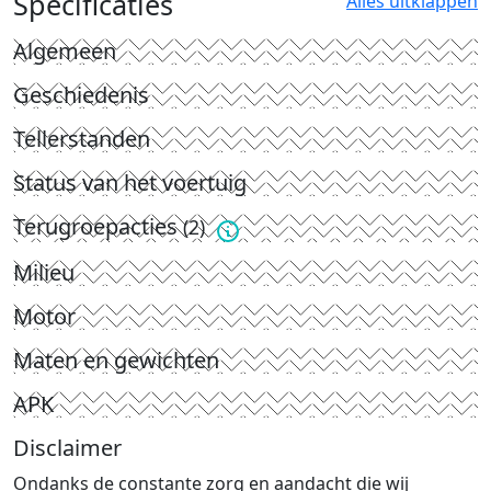
Specificaties
Alles uitklappen
Algemeen
Geschiedenis
Tellerstanden
Status van het voertuig
Terugroepacties
(2)
Milieu
Motor
Maten en gewichten
APK
Disclaimer
Ondanks de constante zorg en aandacht die wij