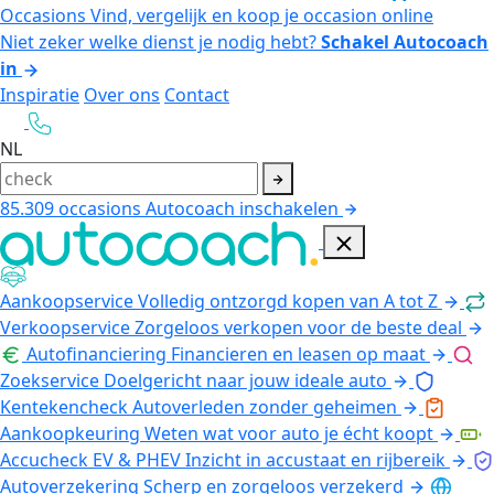
Occasions
Vind, vergelijk en koop je occasion online
Niet zeker welke dienst je nodig hebt?
Schakel Autocoach
in
Inspiratie
Over ons
Contact
NL
85.309
occasions
Autocoach inschakelen
Aankoopservice
Volledig ontzorgd kopen van A tot Z
Verkoopservice
Zorgeloos verkopen voor de beste deal
Autofinanciering
Financieren en leasen op maat
Zoekservice
Doelgericht naar jouw ideale auto
Kentekencheck
Autoverleden zonder geheimen
Aankoopkeuring
Weten wat voor auto je écht koopt
Accucheck EV & PHEV
Inzicht in accustaat en rijbereik
Autoverzekering
Scherp en zorgeloos verzekerd