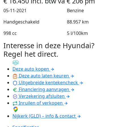
€
16.450
incl. btw
va
€
206
pm
05-11-2021
Benzine
Handgeschakeld
88.957 km
998 cc
5 l/100km
Interesse in deze Hyundai?
Regel het direct
.
Deze auto kopen
Deze auto laten keuren
Uitgebreide kentekencheck
Financiering aanvragen
Verzekering afsluiten
Inruilen of verkopen
Nijkerk (GLD) – info & contact