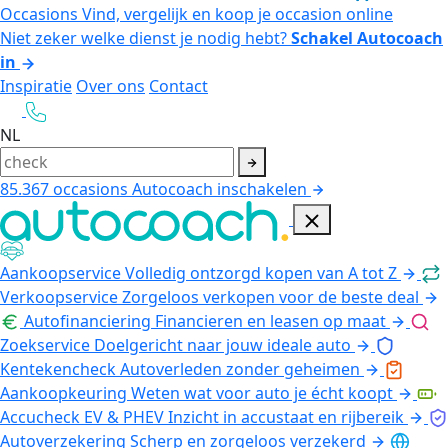
Occasions
Vind, vergelijk en koop je occasion online
Niet zeker welke dienst je nodig hebt?
Schakel Autocoach
in
Inspiratie
Over ons
Contact
NL
85.367
occasions
Autocoach inschakelen
Aankoopservice
Volledig ontzorgd kopen van A tot Z
Verkoopservice
Zorgeloos verkopen voor de beste deal
Autofinanciering
Financieren en leasen op maat
Zoekservice
Doelgericht naar jouw ideale auto
Kentekencheck
Autoverleden zonder geheimen
Aankoopkeuring
Weten wat voor auto je écht koopt
Accucheck EV & PHEV
Inzicht in accustaat en rijbereik
Autoverzekering
Scherp en zorgeloos verzekerd