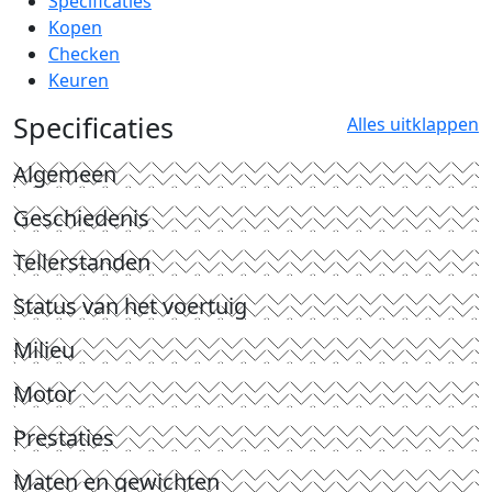
Specificaties
Kopen
Checken
Keuren
Specificaties
Alles uitklappen
Algemeen
Geschiedenis
Tellerstanden
Status van het voertuig
Milieu
Motor
Prestaties
Maten en gewichten