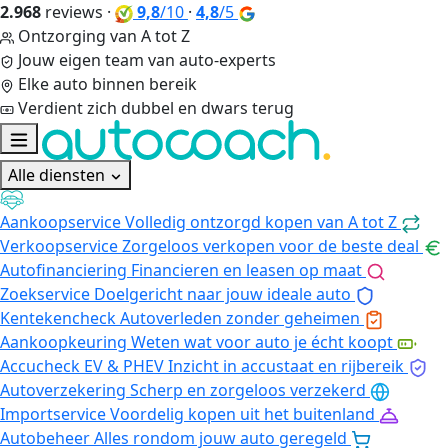
2.968
reviews
·
9,8
/10
·
4,8
/5
Ontzorging van A tot Z
Jouw eigen team van auto-experts
Elke auto binnen bereik
Verdient zich dubbel en dwars terug
Alle diensten
Aankoopservice
Volledig ontzorgd kopen van A tot Z
Verkoopservice
Zorgeloos verkopen voor de beste deal
Autofinanciering
Financieren en leasen op maat
Zoekservice
Doelgericht naar jouw ideale auto
Kentekencheck
Autoverleden zonder geheimen
Aankoopkeuring
Weten wat voor auto je écht koopt
Accucheck EV & PHEV
Inzicht in accustaat en rijbereik
Autoverzekering
Scherp en zorgeloos verzekerd
Importservice
Voordelig kopen uit het buitenland
Autobeheer
Alles rondom jouw auto geregeld