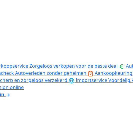
rkoopservice
Zorgeloos verkopen voor de beste deal
Aut
ncheck
Autoverleden zonder geheimen
Aankoopkeuring
cherp en zorgeloos verzekerd
Importservice
Voordelig 
sion online
in