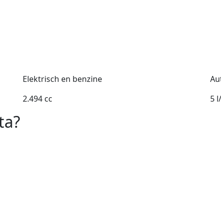
Elektrisch en benzine
Au
2.494 cc
5 
ta?