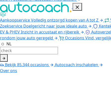
Aankoopservice
Volledig ontzorgd kopen van A tot Z
Zoekservice
Doelgericht naar jouw ideale auto
Kente
EV & PHEV
Inzicht in accustaat en rijbereik
Autoverze
rondom jouw auto geregeld
Occasions
Vind, vergelij
NL
Bekijk
85.344
occasions
Autocoach inschakelen
Over ons