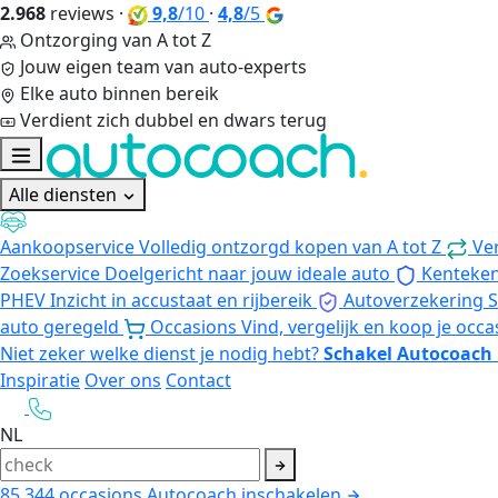
2.968
reviews
·
9,8
/10
·
4,8
/5
Ontzorging van A tot Z
Jouw eigen team van auto-experts
Elke auto binnen bereik
Verdient zich dubbel en dwars terug
Alle diensten
Aankoopservice
Volledig ontzorgd kopen van A tot Z
Ve
Zoekservice
Doelgericht naar jouw ideale auto
Kenteke
PHEV
Inzicht in accustaat en rijbereik
Autoverzekering
S
auto geregeld
Occasions
Vind, vergelijk en koop je occa
Niet zeker welke dienst je nodig hebt?
Schakel Autocoach 
Inspiratie
Over ons
Contact
NL
85.344
occasions
Autocoach inschakelen