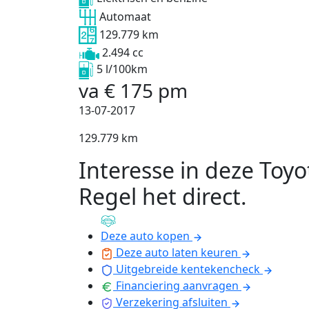
Automaat
129.779 km
2.494 cc
5 l/100km
va
€
175
pm
13-07-2017
129.779 km
Interesse in deze Toyo
Regel het direct
.
Deze auto kopen
Deze auto laten keuren
Uitgebreide kentekencheck
Financiering aanvragen
Verzekering afsluiten