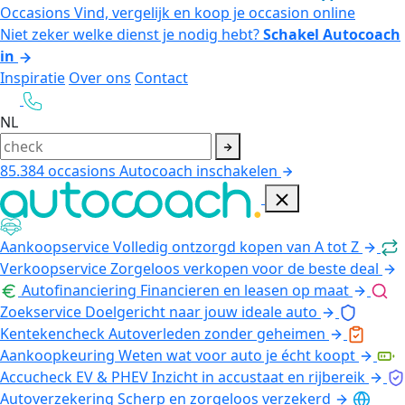
Occasions
Vind, vergelijk en koop je occasion online
Niet zeker welke dienst je nodig hebt?
Schakel Autocoach
in
Inspiratie
Over ons
Contact
NL
85.384
occasions
Autocoach inschakelen
Aankoopservice
Volledig ontzorgd kopen van A tot Z
Verkoopservice
Zorgeloos verkopen voor de beste deal
Autofinanciering
Financieren en leasen op maat
Zoekservice
Doelgericht naar jouw ideale auto
Kentekencheck
Autoverleden zonder geheimen
Aankoopkeuring
Weten wat voor auto je écht koopt
Accucheck EV & PHEV
Inzicht in accustaat en rijbereik
Autoverzekering
Scherp en zorgeloos verzekerd