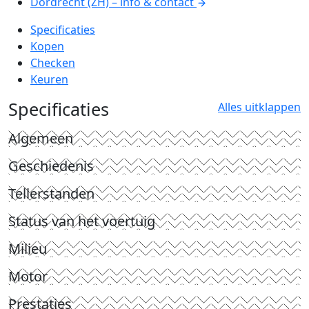
Dordrecht (ZH) – info & contact
Specificaties
Kopen
Checken
Keuren
Specificaties
Alles uitklappen
Algemeen
Geschiedenis
Tellerstanden
Status van het voertuig
Milieu
Motor
Prestaties