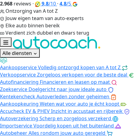
2.968
reviews
·
9,8
/10
·
4,8
/5
Ontzorging van A tot Z
Jouw eigen team van auto-experts
Elke auto binnen bereik
Verdient zich dubbel en dwars terug
Alle diensten
Aankoopservice
Volledig ontzorgd kopen van A tot Z
Verkoopservice
Zorgeloos verkopen voor de beste deal
Autofinanciering
Financieren en leasen op maat
Zoekservice
Doelgericht naar jouw ideale auto
Kentekencheck
Autoverleden zonder geheimen
Aankoopkeuring
Weten wat voor auto je écht koopt
Accucheck EV & PHEV
Inzicht in accustaat en rijbereik
Autoverzekering
Scherp en zorgeloos verzekerd
Importservice
Voordelig kopen uit het buitenland
Autobeheer
Alles rondom jouw auto geregeld