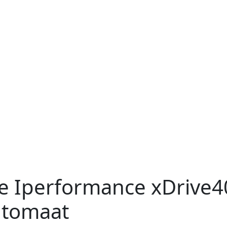
e Iperformance
xDrive4
utomaat