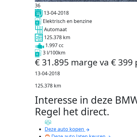
36
13-04-2018
Elektrisch en benzine
Automaat
125.378 km
1.997 cc
3 l/100km
€
31.895
marge
va
€
399
13-04-2018
125.378 km
Interesse in deze BM
Regel het direct
.
Deze auto kopen
Deze auto laten keuren