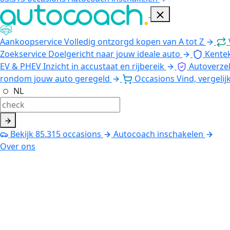
Aankoopservice
Volledig ontzorgd kopen van A tot Z
Zoekservice
Doelgericht naar jouw ideale auto
Kente
EV & PHEV
Inzicht in accustaat en rijbereik
Autoverze
rondom jouw auto geregeld
Occasions
Vind, vergelij
NL
Bekijk
85.315
occasions
Autocoach inschakelen
Over ons