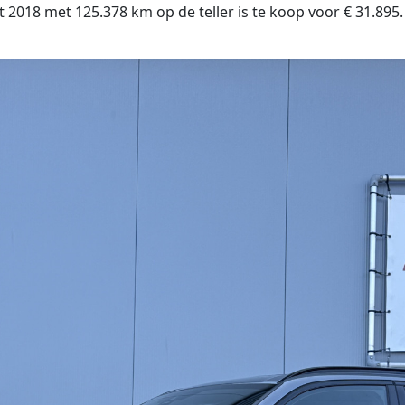
8 met 125.378 km op de teller is te koop voor € 31.895. De