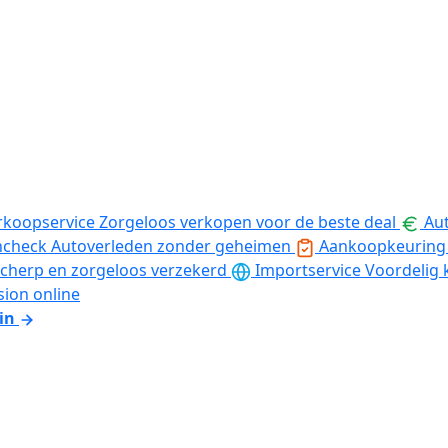
rkoopservice
Zorgeloos verkopen voor de beste deal
Aut
ncheck
Autoverleden zonder geheimen
Aankoopkeuring
cherp en zorgeloos verzekerd
Importservice
Voordelig 
sion online
in