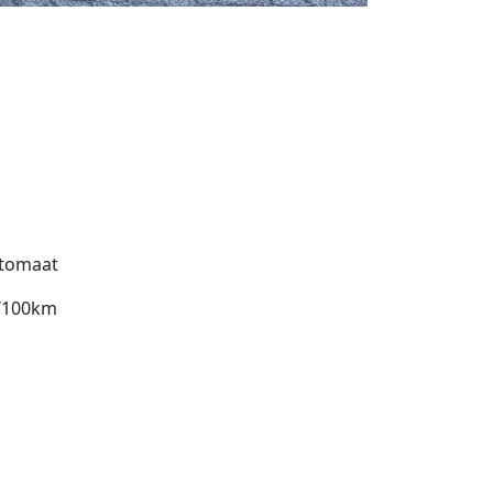
tomaat
l/100km