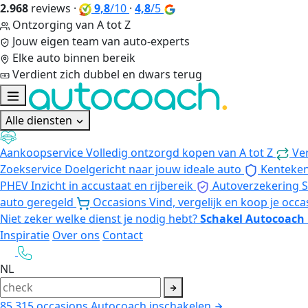
2.968
reviews
·
9,8
/10
·
4,8
/5
Ontzorging van A tot Z
Jouw eigen team van auto-experts
Elke auto binnen bereik
Verdient zich dubbel en dwars terug
Alle diensten
Aankoopservice
Volledig ontzorgd kopen van A tot Z
Ve
Zoekservice
Doelgericht naar jouw ideale auto
Kenteke
PHEV
Inzicht in accustaat en rijbereik
Autoverzekering
S
auto geregeld
Occasions
Vind, vergelijk en koop je occa
Niet zeker welke dienst je nodig hebt?
Schakel Autocoach 
Inspiratie
Over ons
Contact
NL
85.315
occasions
Autocoach inschakelen