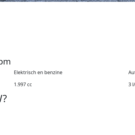
pm
Elektrisch en benzine
Au
1.997 cc
3 
W?