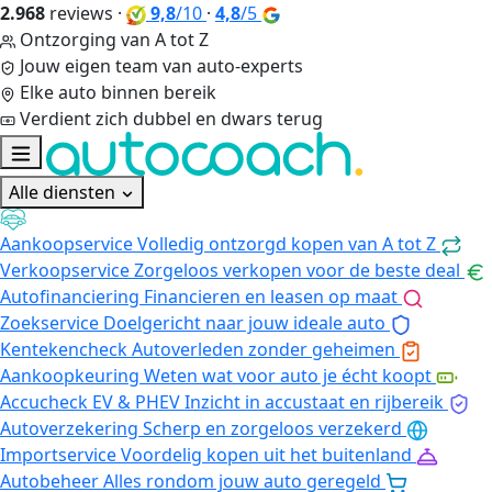
2.968
reviews
·
9,8
/10
·
4,8
/5
Ontzorging van A tot Z
Jouw eigen team van auto-experts
Elke auto binnen bereik
Verdient zich dubbel en dwars terug
Alle diensten
Aankoopservice
Volledig ontzorgd kopen van A tot Z
Verkoopservice
Zorgeloos verkopen voor de beste deal
Autofinanciering
Financieren en leasen op maat
Zoekservice
Doelgericht naar jouw ideale auto
Kentekencheck
Autoverleden zonder geheimen
Aankoopkeuring
Weten wat voor auto je écht koopt
Accucheck EV & PHEV
Inzicht in accustaat en rijbereik
Autoverzekering
Scherp en zorgeloos verzekerd
Importservice
Voordelig kopen uit het buitenland
Autobeheer
Alles rondom jouw auto geregeld