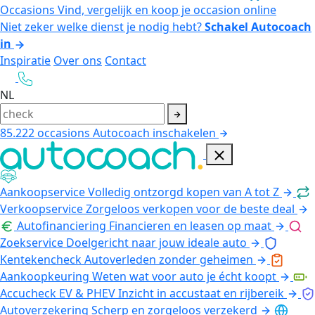
Occasions
Vind, vergelijk en koop je occasion online
Niet zeker welke dienst je nodig hebt?
Schakel Autocoach
in
Inspiratie
Over ons
Contact
NL
85.222
occasions
Autocoach inschakelen
Aankoopservice
Volledig ontzorgd kopen van A tot Z
Verkoopservice
Zorgeloos verkopen voor de beste deal
Autofinanciering
Financieren en leasen op maat
Zoekservice
Doelgericht naar jouw ideale auto
Kentekencheck
Autoverleden zonder geheimen
Aankoopkeuring
Weten wat voor auto je écht koopt
Accucheck EV & PHEV
Inzicht in accustaat en rijbereik
Autoverzekering
Scherp en zorgeloos verzekerd