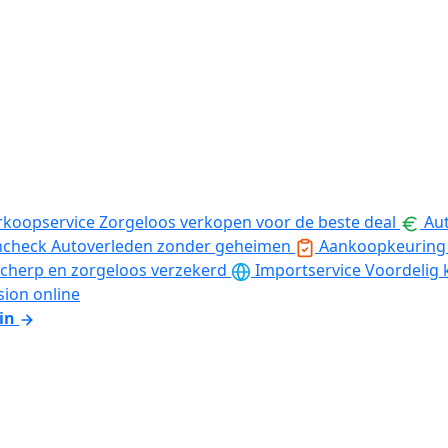
rkoopservice
Zorgeloos verkopen voor de beste deal
Aut
ncheck
Autoverleden zonder geheimen
Aankoopkeuring
cherp en zorgeloos verzekerd
Importservice
Voordelig 
sion online
in