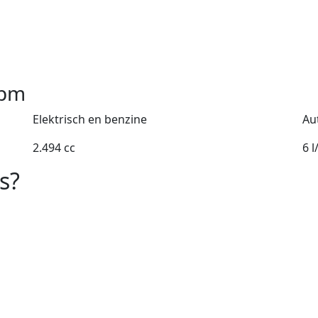
pm
Elektrisch en benzine
Au
2.494 cc
6 
s?