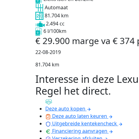
Automaat
81.704 km
2.494 cc
6 l/100km
€
29.900
marge
va
€
374
22-08-2019
81.704 km
Interesse in deze Lexu
Regel het direct
.
Deze auto kopen
Deze auto laten keuren
Uitgebreide kentekencheck
Financiering aanvragen
Verzekering afsluiten