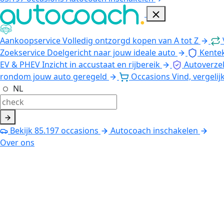
Aankoopservice
Volledig ontzorgd kopen van A tot Z
Zoekservice
Doelgericht naar jouw ideale auto
Kente
EV & PHEV
Inzicht in accustaat en rijbereik
Autoverze
rondom jouw auto geregeld
Occasions
Vind, vergelij
NL
Bekijk
85.197
occasions
Autocoach inschakelen
Over ons