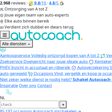
2.968
reviews
·
9,8
/10
·
4,8
/5
Ontzorging van A tot Z
Jouw eigen team van auto-experts
Elke auto binnen bereik
Verdient zich dubbel en dwars terug
Alle diensten
Aankoopservice
Volledig ontzorgd kopen van A tot Z
Ve
Zoekservice
Doelgericht naar jouw ideale auto
Kenteke
PHEV
Inzicht in accustaat en rijbereik
Autoverzekering
S
auto geregeld
Occasions
Vind, vergelijk en koop je occa
Niet zeker welke dienst je nodig hebt?
Schakel Autocoach 
Inspiratie
Over ons
Contact
NL
85.197
occasions
Autocoach inschakelen