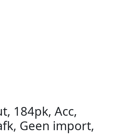
t, 184pk, Acc,
afk, Geen import,