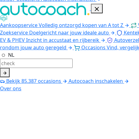
Aankoopservice
Volledig ontzorgd kopen van A tot Z
Zoekservice
Doelgericht naar jouw ideale auto
Kente
EV & PHEV
Inzicht in accustaat en rijbereik
Autoverze
rondom jouw auto geregeld
Occasions
Vind, vergelij
NL
Bekijk
85.387
occasions
Autocoach inschakelen
Over ons