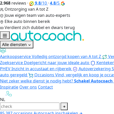
2.968
reviews
·
9,8
/10
·
4,8
/5
Ontzorging van A tot Z
Jouw eigen team van auto-experts
Elke auto binnen bereik
Verdient zich dubbel en dwars terug
Alle diensten
Aankoopservice
Volledig ontzorgd kopen van A tot Z
Ve
Zoekservice
Doelgericht naar jouw ideale auto
Kenteke
PHEV
Inzicht in accustaat en rijbereik
Autoverzekering
S
auto geregeld
Occasions
Vind, vergelijk en koop je occa
Niet zeker welke dienst je nodig hebt?
Schakel Autocoach 
Inspiratie
Over ons
Contact
NL
85.387
occasions
Autocoach inschakelen