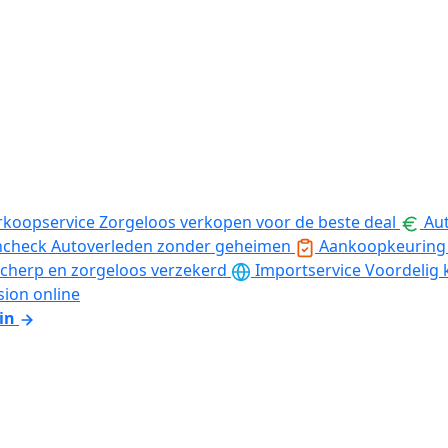
rkoopservice
Zorgeloos verkopen voor de beste deal
Aut
ncheck
Autoverleden zonder geheimen
Aankoopkeuring
cherp en zorgeloos verzekerd
Importservice
Voordelig 
sion online
in