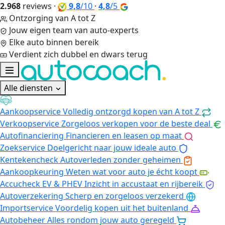
2.968
reviews
·
9,8
/10
·
4,8
/5
Ontzorging van A tot Z
Jouw eigen team van auto-experts
Elke auto binnen bereik
Verdient zich dubbel en dwars terug
Alle diensten
Aankoopservice
Volledig ontzorgd kopen van A tot Z
Verkoopservice
Zorgeloos verkopen voor de beste deal
Autofinanciering
Financieren en leasen op maat
Zoekservice
Doelgericht naar jouw ideale auto
Kentekencheck
Autoverleden zonder geheimen
Aankoopkeuring
Weten wat voor auto je écht koopt
Accucheck EV & PHEV
Inzicht in accustaat en rijbereik
Autoverzekering
Scherp en zorgeloos verzekerd
Importservice
Voordelig kopen uit het buitenland
Autobeheer
Alles rondom jouw auto geregeld