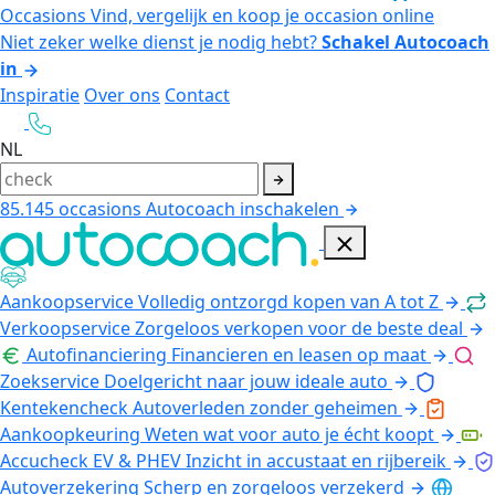
Occasions
Vind, vergelijk en koop je occasion online
Niet zeker welke dienst je nodig hebt?
Schakel Autocoach
in
Inspiratie
Over ons
Contact
NL
85.145
occasions
Autocoach inschakelen
Aankoopservice
Volledig ontzorgd kopen van A tot Z
Verkoopservice
Zorgeloos verkopen voor de beste deal
Autofinanciering
Financieren en leasen op maat
Zoekservice
Doelgericht naar jouw ideale auto
Kentekencheck
Autoverleden zonder geheimen
Aankoopkeuring
Weten wat voor auto je écht koopt
Accucheck EV & PHEV
Inzicht in accustaat en rijbereik
Autoverzekering
Scherp en zorgeloos verzekerd