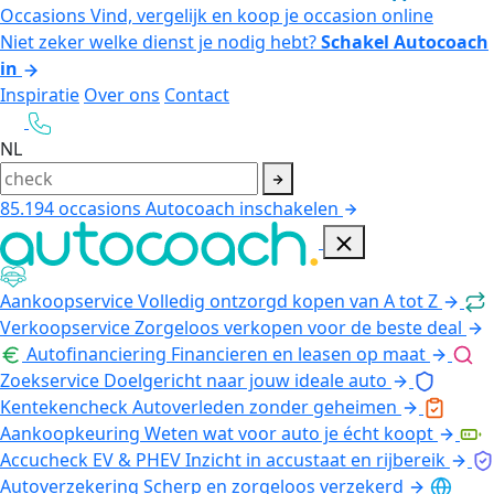
Occasions
Vind, vergelijk en koop je occasion online
Niet zeker welke dienst je nodig hebt?
Schakel Autocoach
in
Inspiratie
Over ons
Contact
NL
85.194
occasions
Autocoach inschakelen
Aankoopservice
Volledig ontzorgd kopen van A tot Z
Verkoopservice
Zorgeloos verkopen voor de beste deal
Autofinanciering
Financieren en leasen op maat
Zoekservice
Doelgericht naar jouw ideale auto
Kentekencheck
Autoverleden zonder geheimen
Aankoopkeuring
Weten wat voor auto je écht koopt
Accucheck EV & PHEV
Inzicht in accustaat en rijbereik
Autoverzekering
Scherp en zorgeloos verzekerd