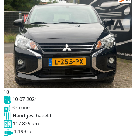
10
10-07-2021
Benzine
Handgeschakeld
117.825 km
1.193 cc