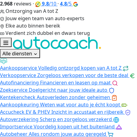
2.968
reviews
·
9,8
/10
·
4,8
/5
Ontzorging van A tot Z
Jouw eigen team van auto-experts
Elke auto binnen bereik
Verdient zich dubbel en dwars terug
Alle diensten
Aankoopservice
Volledig ontzorgd kopen van A tot Z
Verkoopservice
Zorgeloos verkopen voor de beste deal
Autofinanciering
Financieren en leasen op maat
Zoekservice
Doelgericht naar jouw ideale auto
Kentekencheck
Autoverleden zonder geheimen
Aankoopkeuring
Weten wat voor auto je écht koopt
Accucheck EV & PHEV
Inzicht in accustaat en rijbereik
Autoverzekering
Scherp en zorgeloos verzekerd
Importservice
Voordelig kopen uit het buitenland
Autobeheer
Alles rondom jouw auto geregeld