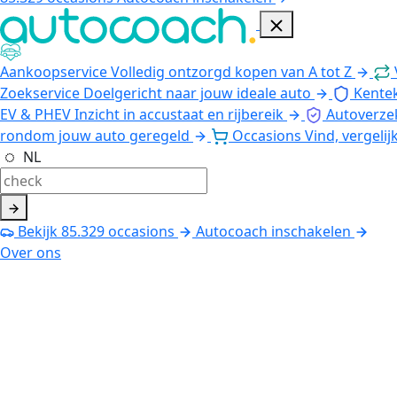
Aankoopservice
Volledig ontzorgd kopen van A tot Z
Zoekservice
Doelgericht naar jouw ideale auto
Kente
EV & PHEV
Inzicht in accustaat en rijbereik
Autoverze
rondom jouw auto geregeld
Occasions
Vind, vergelij
NL
Bekijk
85.329
occasions
Autocoach inschakelen
Over ons