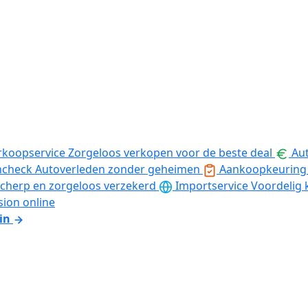
rkoopservice
Zorgeloos verkopen voor de beste deal
Aut
ncheck
Autoverleden zonder geheimen
Aankoopkeuring
cherp en zorgeloos verzekerd
Importservice
Voordelig 
sion online
in