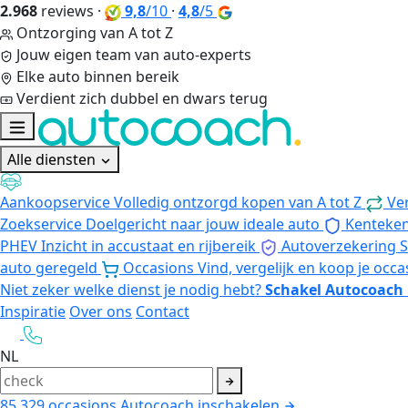
2.968
reviews
·
9,8
/10
·
4,8
/5
Ontzorging van A tot Z
Jouw eigen team van auto-experts
Elke auto binnen bereik
Verdient zich dubbel en dwars terug
Alle diensten
Aankoopservice
Volledig ontzorgd kopen van A tot Z
Ve
Zoekservice
Doelgericht naar jouw ideale auto
Kenteke
PHEV
Inzicht in accustaat en rijbereik
Autoverzekering
S
auto geregeld
Occasions
Vind, vergelijk en koop je occa
Niet zeker welke dienst je nodig hebt?
Schakel Autocoach 
Inspiratie
Over ons
Contact
NL
85.329
occasions
Autocoach inschakelen