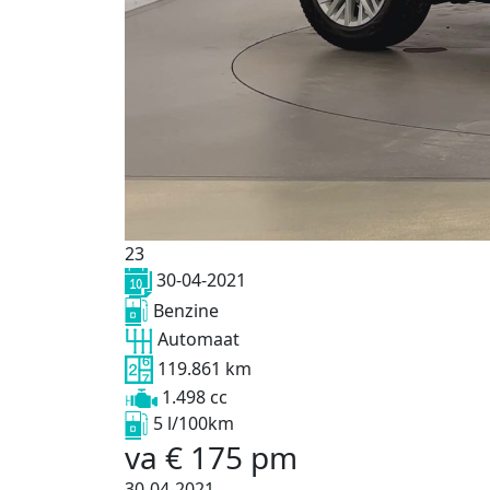
23
30-04-2021
Benzine
Automaat
119.861 km
1.498 cc
5 l/100km
va
€
175
pm
30-04-2021