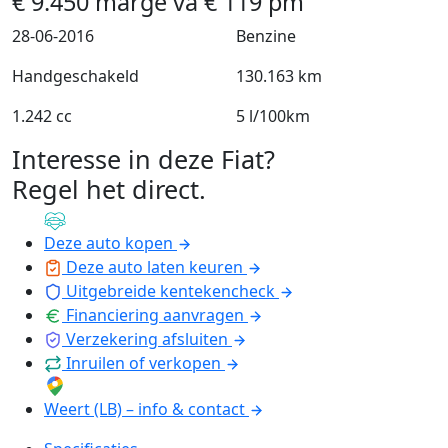
€
9.450
marge
va
€
119
pm
28-06-2016
Benzine
Handgeschakeld
130.163 km
1.242 cc
5 l/100km
Interesse in deze Fiat?
Regel het direct
.
Deze auto kopen
Deze auto laten keuren
Uitgebreide kentekencheck
Financiering aanvragen
Verzekering afsluiten
Inruilen of verkopen
Weert (LB) – info & contact