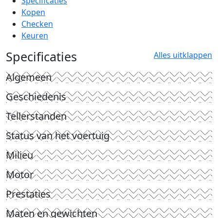
Specificaties
Kopen
Checken
Keuren
Specificaties
Alles uitklappen
Algemeen
Geschiedenis
Tellerstanden
Status van het voertuig
Milieu
Motor
Prestaties
Maten en gewichten