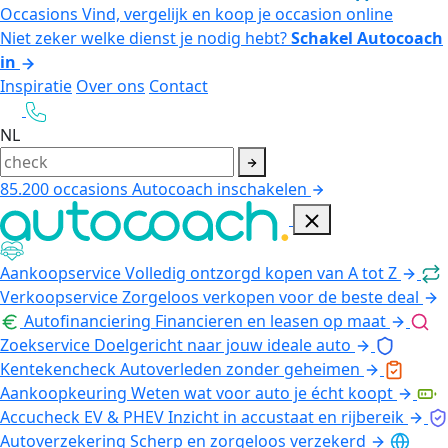
Occasions
Vind, vergelijk en koop je occasion online
Niet zeker welke dienst je nodig hebt?
Schakel Autocoach
in
Inspiratie
Over ons
Contact
NL
85.200
occasions
Autocoach inschakelen
Aankoopservice
Volledig ontzorgd kopen van A tot Z
Verkoopservice
Zorgeloos verkopen voor de beste deal
Autofinanciering
Financieren en leasen op maat
Zoekservice
Doelgericht naar jouw ideale auto
Kentekencheck
Autoverleden zonder geheimen
Aankoopkeuring
Weten wat voor auto je écht koopt
Accucheck EV & PHEV
Inzicht in accustaat en rijbereik
Autoverzekering
Scherp en zorgeloos verzekerd