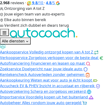
2.968
reviews
·
9,8
/10
·
4,8
/5
Ontzorging van A tot Z
Jouw eigen team van auto-experts
Elke auto binnen bereik
Verdient zich dubbel en dwars terug
Alle diensten
Aankoopservice
Volledig ontzorgd kopen van A tot Z
Verkoopservice
Zorgeloos verkopen voor de beste deal
Autofinanciering
Financieren en leasen op maat
Zoekservice
Doelgericht naar jouw ideale auto
Kentekencheck
Autoverleden zonder geheimen
Aankoopkeuring
Weten wat voor auto je écht koopt
Accucheck EV & PHEV
Inzicht in accustaat en rijbereik
Autoverzekering
Scherp en zorgeloos verzekerd
Importservice
Voordelig kopen uit het buitenland
Autobeheer
Alles rondom jouw auto geregeld